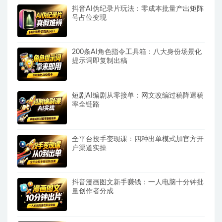
抖音AI伪纪录片玩法：零成本批量产出矩阵
号占位变现
200条AI角色指令工具箱：八大身份场景化
提示词即复制出稿
短剧AI编剧从零接单：网文改编过稿降退稿
率全链路
全平台投手变现课：四种出单模式加官方开
户渠道实操
抖音漫画图文新手赚钱：一人电脑十分钟批
量创作者分成