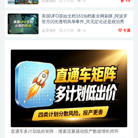
实操项目
3 月前
35
9.8
美国UFO原始文档161份档案全网刷屏_阿波罗
登月闪光透明风筝事件_尚无定论还是政治秀
会员专区
3 月前
31
专属
直通车多计划低价矩阵：搜索流量撬动投产数据增长闭环