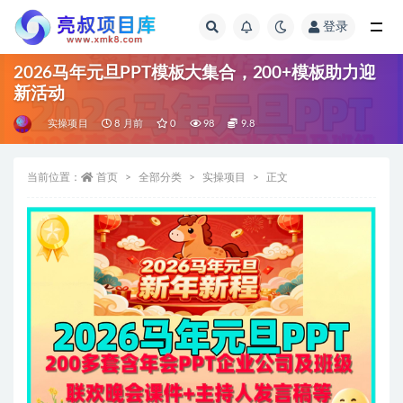
登录
全部
2026马年元旦PPT模板大集合，200+模板助力迎
新活动
实操项目
8 月前
0
98
9.8
当前位置：
首页
全部分类
实操项目
正文