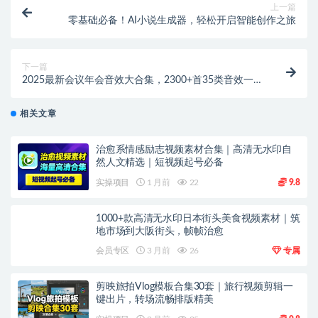
上一篇
零基础必备！AI小说生成器，轻松开启智能创作之旅
下一篇
2025最新会议年会音效大合集，2300+首35类音效一键
获取
相关文章
治愈系情感励志视频素材合集｜高清无水印自
然人文精选｜短视频起号必备
实操项目
1 月前
22
9.8
1000+款高清无水印日本街头美食视频素材｜筑
地市场到大阪街头，帧帧治愈
会员专区
3 月前
26
专属
剪映旅拍Vlog模板合集30套｜旅行视频剪辑一
键出片，转场流畅排版精美