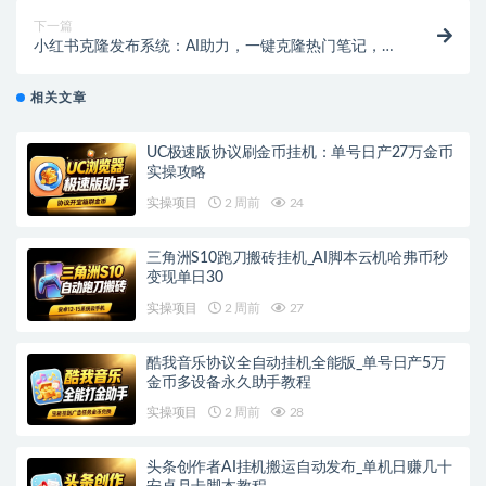
下一篇
小红书克隆发布系统：AI助力，一键克隆热门笔记，高
效掌握流量密码
相关文章
UC极速版协议刷金币挂机：单号日产27万金币
实操攻略
实操项目
2 周前
24
三角洲S10跑刀搬砖挂机_AI脚本云机哈弗币秒
变现单日30
实操项目
2 周前
27
酷我音乐协议全自动挂机全能版_单号日产5万
金币多设备永久助手教程
实操项目
2 周前
28
头条创作者AI挂机搬运自动发布_单机日赚几十