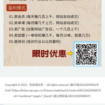
Copyright © 2021
亮叔项目库
- All rights reserved
湘ICP备2024059852号
href="https://beian.mps.gov.cn/#/query/webSearch?code=43012402000875"
rel="noreferrer" target="_blank">湘公网安备43012402000875