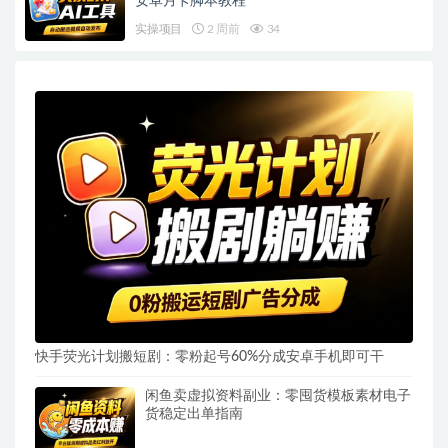
安卓月卡脚本教程
实操项目
2 周前
34
快手荧光计划搬短剧：零粉起号60%分成安卓手机即可干
闲鱼卖虚拟资料副业：零囤货模板素材电子
货稳定出单指南