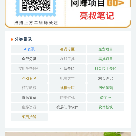
分类目录
AI资讯
会员专区
免费项目
全部分类
在线工具
实操项目
实用免费软件
引流专区
抖音快手专区
游戏专区
电商大学
站长笔记
精品教程
线报专区
网站源码
置顶文章
脚本挂机
薅羊毛
虚拟资源
视屏制作软件
软件板块
项目拆解