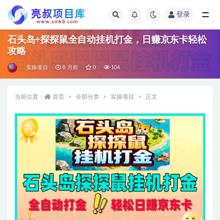
登录
全部
石头岛+探探鼠全自动挂机打金，日赚京东卡轻松
攻略
实操项目
8 月前
0
104
当前位置：
首页
全部分类
实操项目
正文