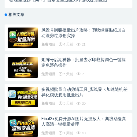
提现生成器【APP】自定义生成磁力小游戏提现截图
相关文章
风景号躺赚批量出片攻略：剪映绿幕贴纸加自
动混剪过原创实操
免费项目
4 天前
21
矩阵号后期神器：批量去水印裁剪调色一键搞
定免逐条操作
免费项目
5 天前
9
多视频批量自动剪辑工具_离线显卡加速随机差
异化模板复用批量出片
免费项目
5 天前
20
Final2x免费开源AI图片无损放大：离线动漫真
人高清一键批量处理
免费项目
1 周前
10