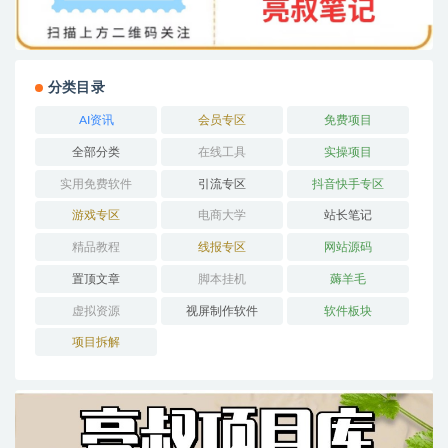
分类目录
AI资讯
会员专区
免费项目
全部分类
在线工具
实操项目
实用免费软件
引流专区
抖音快手专区
游戏专区
电商大学
站长笔记
精品教程
线报专区
网站源码
置顶文章
脚本挂机
薅羊毛
虚拟资源
视屏制作软件
软件板块
项目拆解