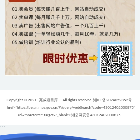
Copyright © 2021
亮叔项目库
- All rights reserved
湘ICP备2024059852号
href="https://beian.mps.gov.cn/#/query/webSearch?code=43012402000875"
rel="noreferrer" target="_blank">湘公网安备43012402000875
```