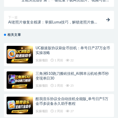
全能浏览器扩展：一键批量下载网页图片、视频与音乐
神器
下一篇
AI老照片修复全栈课：掌握Luma技巧，解锁老照片焕
新与创意制作
相关文章
UC极速版协议刷金币挂机：单号日产27万金币
实操攻略
实操项目
1 周前
22
三角洲S10跑刀搬砖挂机_AI脚本云机哈弗币秒
变现单日30
实操项目
2 周前
25
酷我音乐协议全自动挂机全能版_单号日产5万
金币多设备永久助手教程
实操项目
2 周前
27