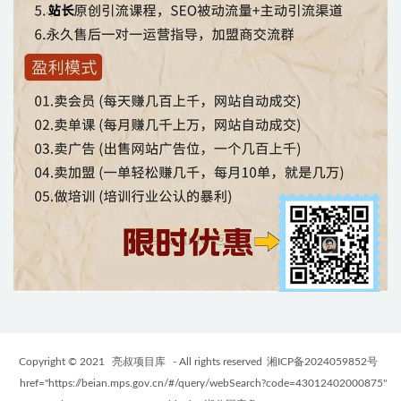
Copyright © 2021
亮叔项目库
- All rights reserved
湘ICP备2024059852号
href="https://beian.mps.gov.cn/#/query/webSearch?code=43012402000875"