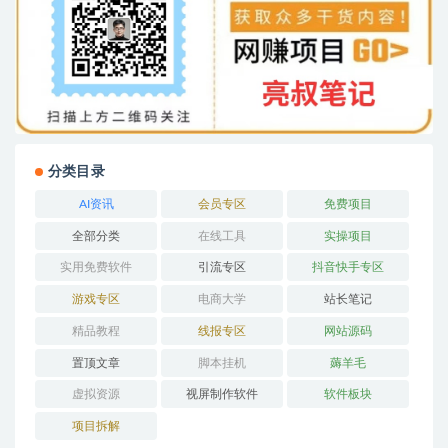
分类目录
AI资讯
会员专区
免费项目
全部分类
在线工具
实操项目
实用免费软件
引流专区
抖音快手专区
游戏专区
电商大学
站长笔记
精品教程
线报专区
网站源码
置顶文章
脚本挂机
薅羊毛
虚拟资源
视屏制作软件
软件板块
项目拆解