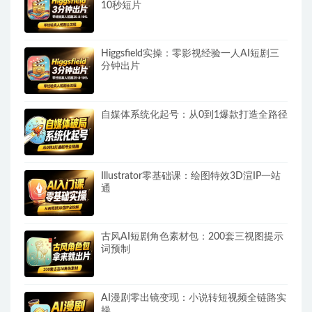
10秒短片
Higgsfield实操：零影视经验一人AI短剧三
分钟出片
自媒体系统化起号：从0到1爆款打造全路径
Illustrator零基础课：绘图特效3D渲IP一站
通
古风AI短剧角色素材包：200套三视图提示
词预制
AI漫剧零出镜变现：小说转短视频全链路实
操