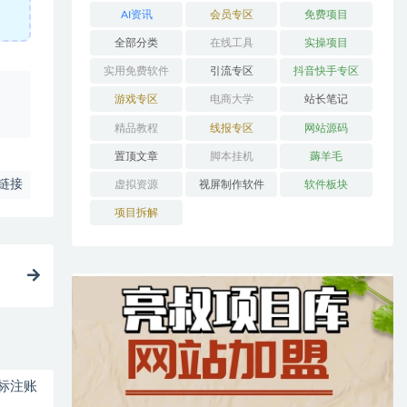
AI资讯
会员专区
免费项目
全部分类
在线工具
实操项目
实用免费软件
引流专区
抖音快手专区
、
游戏专区
电商大学
站长笔记
精品教程
线报专区
网站源码
置顶文章
脚本挂机
薅羊毛
链接
虚拟资源
视屏制作软件
软件板块
项目拆解
标注账