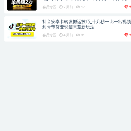
手
会员专区
2 周前
17
抖音安卓卡转发搬运技巧_十几秒一比一出视
封号带货变现信息差新玩法
会员专区
4 周前
31