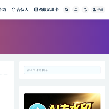
介绍
合伙人
领取流量卡
登录