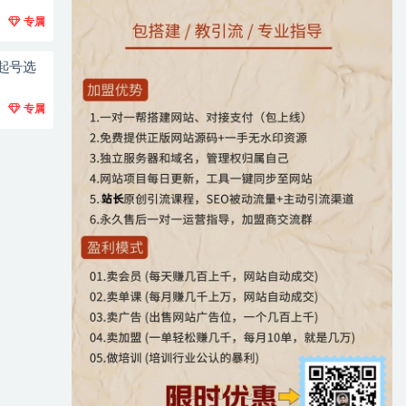
专属
起号选
专属