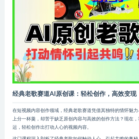
经典老歌赛道AI原创课：轻松创作，高效变现
在短视频内容创作领域，经典老歌赛道凭借其独特的情怀魅力
上分一杯羹，却苦于缺乏原创内容与高效的创作方法？现在，
运，轻松创作出打动人心的视频内容。
这门课程深入剖析了经典老歌如何触动人心、引起共鸣的奥秘