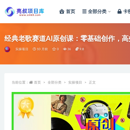
首页
全部分类
卡
全部
经典老歌赛道AI原创课：零基础创作，
实操项目
10 月前
0
36
9.8
当前位置：
首页
全部分类
实操项目
正文