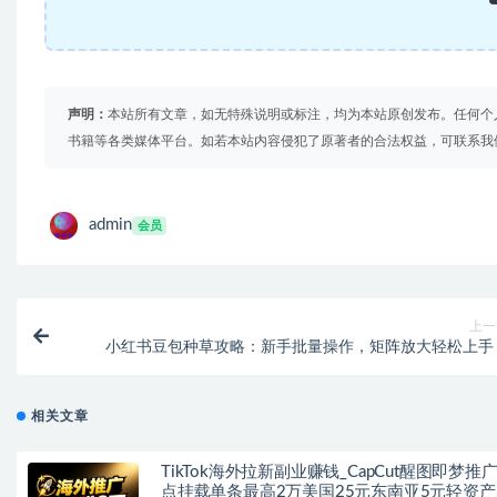
声明：
本站所有文章，如无特殊说明或标注，均为本站原创发布。任何个
书籍等各类媒体平台。如若本站内容侵犯了原著者的合法权益，可联系我
admin
会员
上一
小红书豆包种草攻略：新手批量操作，矩阵放大轻松上手
相关文章
TikTok海外拉新副业赚钱_CapCut醒图即梦推
点挂载单条最高2万美国25元东南亚5元轻资产