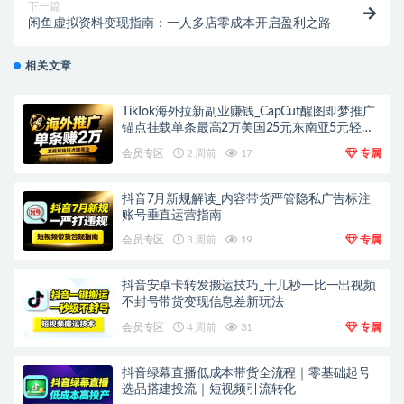
下一篇
闲鱼虚拟资料变现指南：一人多店零成本开启盈利之路
相关文章
TikTok海外拉新副业赚钱_CapCut醒图即梦推广
锚点挂载单条最高2万美国25元东南亚5元轻资
产上手
会员专区
2 周前
17
专属
抖音7月新规解读_内容带货严管隐私广告标注
账号垂直运营指南
会员专区
3 周前
19
专属
抖音安卓卡转发搬运技巧_十几秒一比一出视频
不封号带货变现信息差新玩法
会员专区
4 周前
31
专属
抖音绿幕直播低成本带货全流程｜零基础起号
选品搭建投流｜短视频引流转化