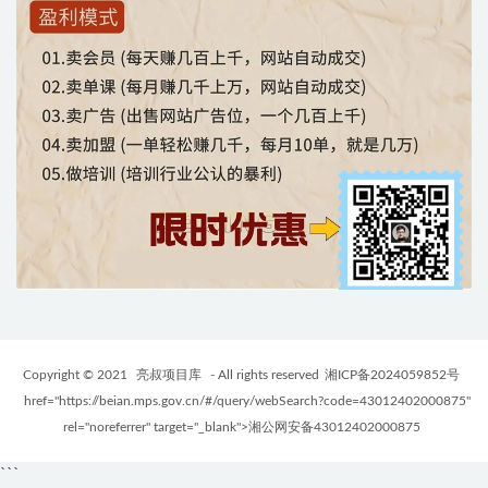
Copyright © 2021
亮叔项目库
- All rights reserved
湘ICP备2024059852号
href="https://beian.mps.gov.cn/#/query/webSearch?code=43012402000875"
rel="noreferrer" target="_blank">湘公网安备43012402000875
```