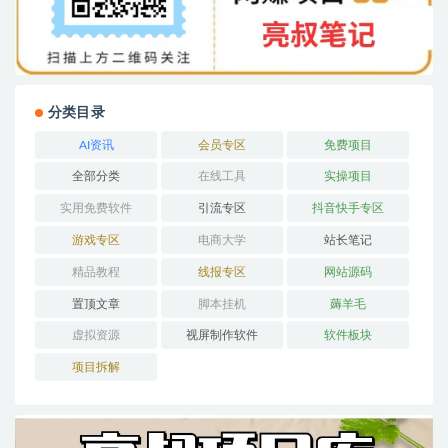
分类目录
AI资讯
会员专区
免费项目
全部分类
在线工具
实操项目
实用免费软件
引流专区
抖音快手专区
游戏专区
电商大学
站长笔记
精品教程
线报专区
网站源码
置顶文章
脚本挂机
薅羊毛
虚拟资源
视屏制作软件
软件板块
项目拆解