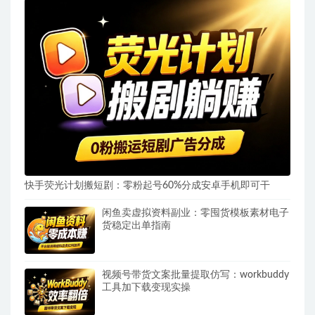
快手荧光计划搬短剧：零粉起号60%分成安卓手机即可干
闲鱼卖虚拟资料副业：零囤货模板素材电子
货稳定出单指南
视频号带货文案批量提取仿写：workbuddy
工具加下载变现实操