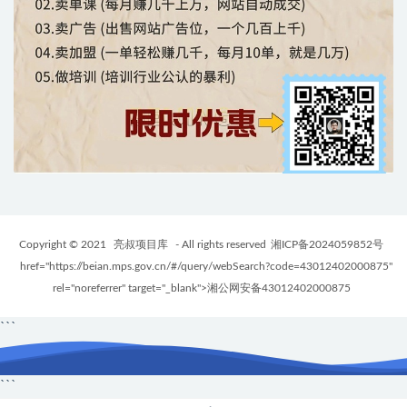
Copyright © 2021
亮叔项目库
- All rights reserved
湘ICP备2024059852号
href="https://beian.mps.gov.cn/#/query/webSearch?code=43012402000875"
rel="noreferrer" target="_blank">湘公网安备43012402000875
```
```