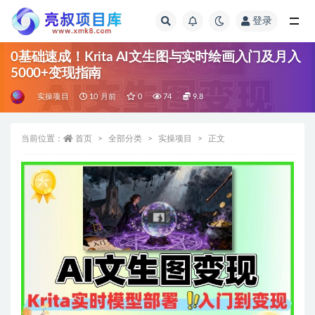
登录
全部
0基础速成！Krita AI文生图与实时绘画入门及月入
5000+变现指南
实操项目
10 月前
0
74
9.8
当前位置：
首页
全部分类
实操项目
正文