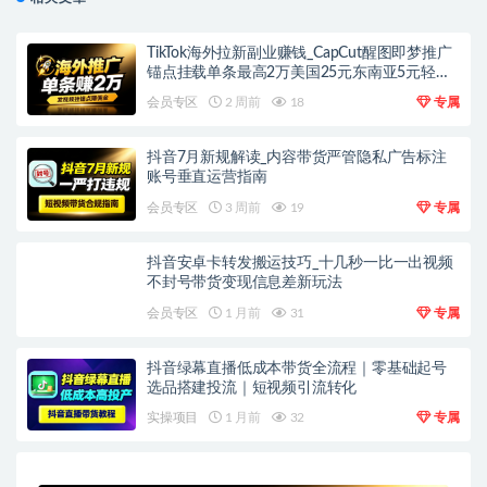
TikTok海外拉新副业赚钱_CapCut醒图即梦推广
锚点挂载单条最高2万美国25元东南亚5元轻资
产上手
会员专区
2 周前
18
专属
抖音7月新规解读_内容带货严管隐私广告标注
账号垂直运营指南
会员专区
3 周前
19
专属
抖音安卓卡转发搬运技巧_十几秒一比一出视频
不封号带货变现信息差新玩法
会员专区
1 月前
31
专属
抖音绿幕直播低成本带货全流程｜零基础起号
选品搭建投流｜短视频引流转化
实操项目
1 月前
32
专属