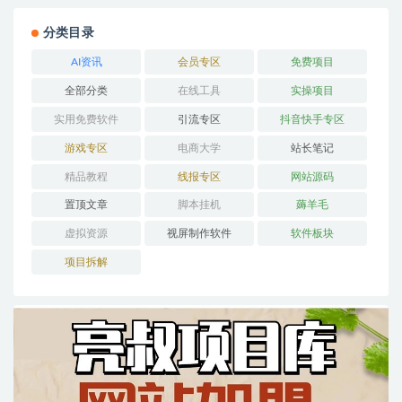
分类目录
AI资讯
会员专区
免费项目
全部分类
在线工具
实操项目
实用免费软件
引流专区
抖音快手专区
游戏专区
电商大学
站长笔记
精品教程
线报专区
网站源码
置顶文章
脚本挂机
薅羊毛
虚拟资源
视屏制作软件
软件板块
项目拆解