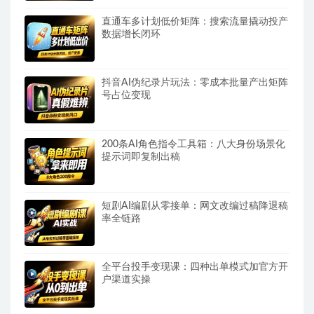
直通车多计划低价矩阵：搜索流量撬动投产
数据增长闭环
抖音AI伪纪录片玩法：零成本批量产出矩阵
号占位变现
200条AI角色指令工具箱：八大身份场景化
提示词即复制出稿
短剧AI编剧从零接单：网文改编过稿降退稿
率全链路
全平台投手变现课：四种出单模式加官方开
户渠道实操