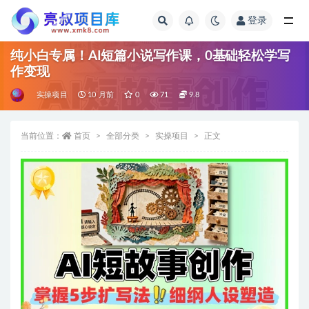
登录
全部
纯小白专属！AI短篇小说写作课，0基础轻松学写
作变现
实操项目
10 月前
0
71
9.8
当前位置：
首页
全部分类
实操项目
正文