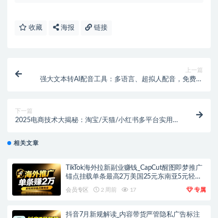
收藏
海报
链接
上一篇
强大文本转AI配音工具：多语言、超拟人配音，免费商
用多端同步
下一篇
2025电商技术大揭秘：淘宝/天猫/小红书多平台实用秘
籍
相关文章
TikTok海外拉新副业赚钱_CapCut醒图即梦推广
锚点挂载单条最高2万美国25元东南亚5元轻资
产上手
会员专区
2 周前
17
专属
抖音7月新规解读_内容带货严管隐私广告标注