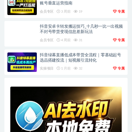
账号垂直运营指南
会员专区
3 周前
19
专属
抖音安卓卡转发搬运技巧_十几秒一比一出视频
不封号带货变现信息差新玩法
会员专区
4 周前
31
专属
抖音绿幕直播低成本带货全流程｜零基础起号
选品搭建投流｜短视频引流转化
实操项目
1 月前
32
专属