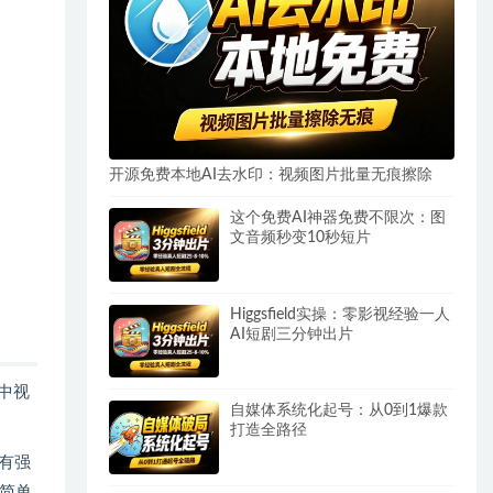
开源免费本地AI去水印：视频图片批量无痕擦除
这个免费AI神器免费不限次：图
文音频秒变10秒短片
Higgsfield实操：零影视经验一人
AI短剧三分钟出片
中视
自媒体系统化起号：从0到1爆款
打造全路径
有强
简单