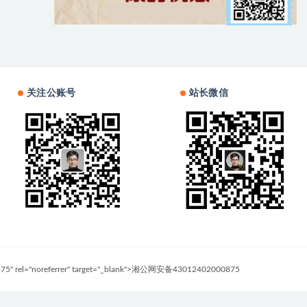
关注公账号
站长微信
0875" rel="noreferrer" target="_blank">湘公网安备43012402000875