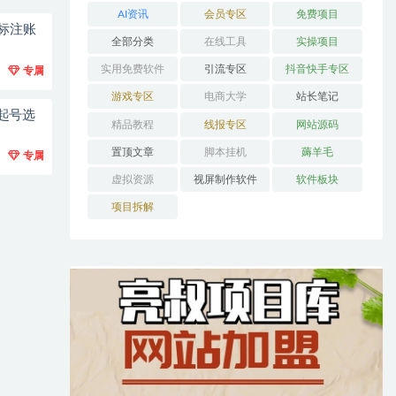
AI资讯
会员专区
免费项目
标注账
全部分类
在线工具
实操项目
实用免费软件
引流专区
抖音快手专区
专属
游戏专区
电商大学
站长笔记
起号选
精品教程
线报专区
网站源码
置顶文章
脚本挂机
薅羊毛
专属
虚拟资源
视屏制作软件
软件板块
项目拆解