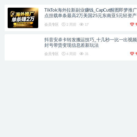
TikTok海外拉新副业赚钱_CapCut醒图即梦推
点挂载单条最高2万美国25元东南亚5元轻资产
手
会员专区
2 周前
17
抖音安卓卡转发搬运技巧_十几秒一比一出视
封号带货变现信息差新玩法
会员专区
4 周前
31