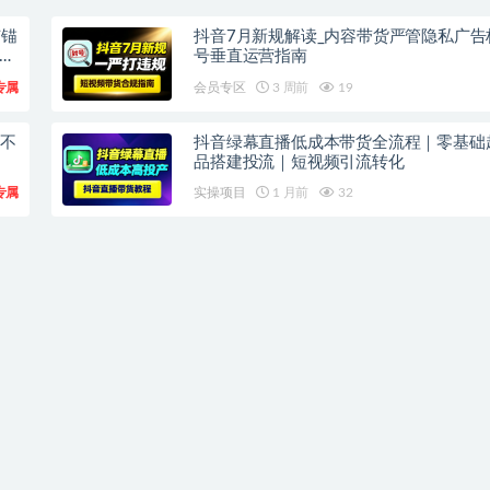
广锚
抖音7月新规解读_内容带货严管隐私广告
上
号垂直运营指南
专属
会员专区
3 周前
19
频不
抖音绿幕直播低成本带货全流程｜零基础
品搭建投流｜短视频引流转化
专属
实操项目
1 月前
32