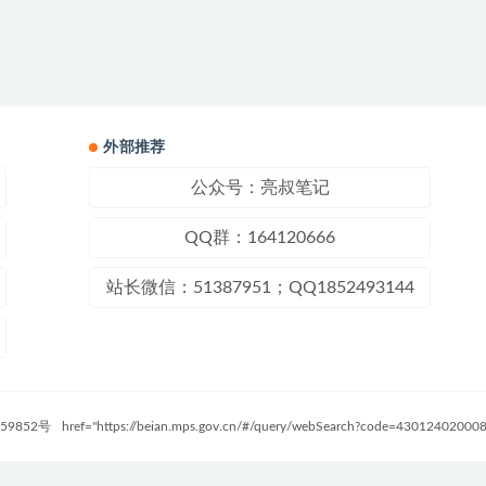
外部推荐
公众号：亮叔笔记
QQ群：164120666
站长微信：51387951；QQ1852493144
59852号
href="https://beian.mps.gov.cn/#/query/webSearch?code=4301240200