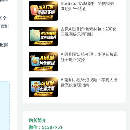
Illustrator零基础课：绘图特效
3D渲IP一站通
富全
内置到
古风AI短剧角色素材包：200套
三视图提示词预制
把握
AI漫剧零出镜变现：小说转短视
频全链路实操
AI漫剧小说转短视频：零真人出
镜高效变现指南
站长简介
微信：51387951