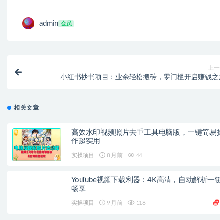
admin
会员
上一
小红书抄书项目：业余轻松搬砖，零门槛开启赚钱之
相关文章
高效水印视频照片去重工具电脑版，一键简易
作超实用
实操项目
8 月前
44
YouTube视频下载利器：4K高清，自动解析一
畅享
实操项目
9 月前
118