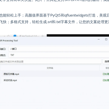
上手；高颜值界面基于PyQt5和qfluentwidgets打造，美观
；多格式支持，轻松生成.srt和.txt字幕文件，让您的文案处理更