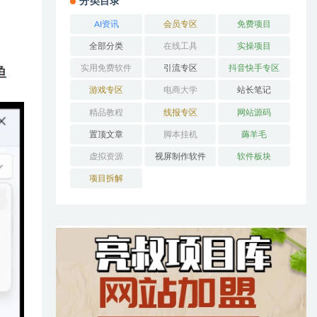
分类目录
AI资讯
会员专区
免费项目
全部分类
在线工具
实操项目
实用免费软件
引流专区
抖音快手专区
游戏专区
电商大学
站长笔记
精品教程
线报专区
网站源码
置顶文章
脚本挂机
薅羊毛
虚拟资源
视屏制作软件
软件板块
项目拆解