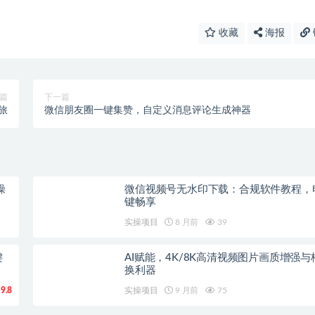
收藏
海报
篇
下一篇
旅
微信朋友圈一键集赞，自定义消息评论生成神器
操
微信视频号无水印下载：合规软件教程，
键畅享
实操项目
8 月前
39
键
AI赋能，4K/8K高清视频图片画质增强与
换利器
9.8
实操项目
9 月前
75