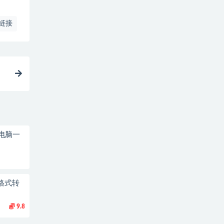
链接
电脑一
格式转
9.8