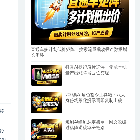
直通车多计划低价矩阵：搜索流量撬动投产数据增
长闭环
抖音AI伪纪录片玩法：零成本批
量产出矩阵号占位变现
200条AI角色指令工具箱：八大
身份场景化提示词即复制出稿
接
短剧AI编剧从零接单：网文改编
过稿降退稿率全链路
设
足您