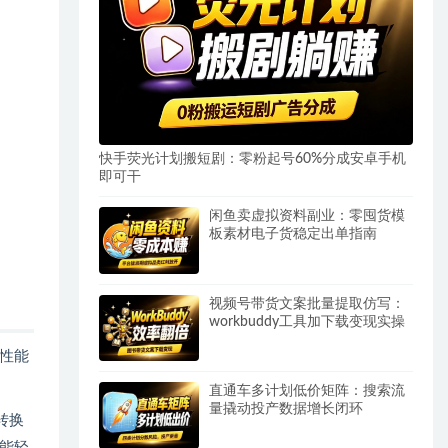
快手荧光计划搬短剧：零粉起号60%分成安卓手机
即可干
闲鱼卖虚拟资料副业：零囤货模
板素材电子货稳定出单指南
视频号带货文案批量提取仿写：
workbuddy工具加下载变现实操
性能
直通车多计划低价矩阵：搜索流
量撬动投产数据增长闭环
转换
能轻