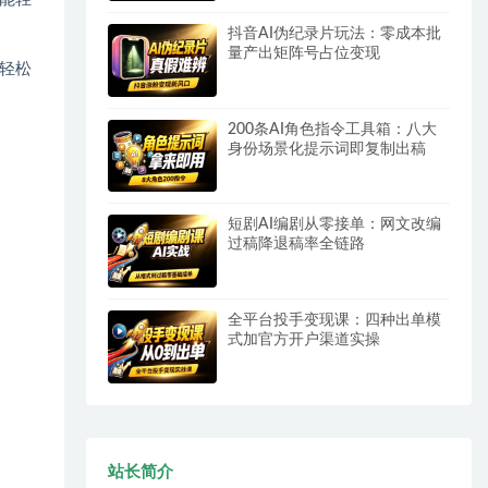
抖音AI伪纪录片玩法：零成本批
量产出矩阵号占位变现
轻松
200条AI角色指令工具箱：八大
身份场景化提示词即复制出稿
短剧AI编剧从零接单：网文改编
过稿降退稿率全链路
全平台投手变现课：四种出单模
式加官方开户渠道实操
站长简介