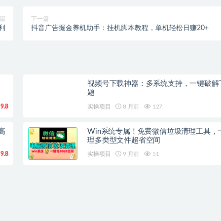
篇
下一篇
利
抖音广告掘金养机助手：挂机脚本教程，单机轻松日赚20+
视频号下载神器：多系统支持，一键破解
题
9.8
实操项目
8 月前
127
高
Win系统专属！免费微信垃圾清理工具，
理多类型文件超省空间
9.8
实操项目
9 月前
51