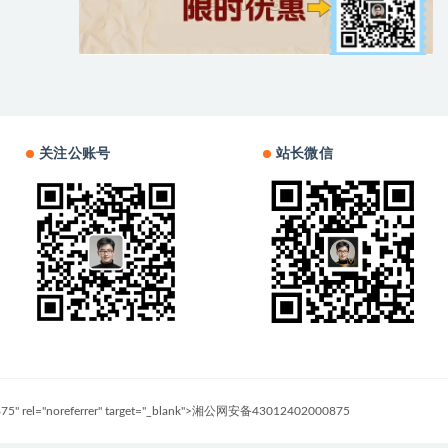
关注公账号
站长微信
0875" rel="noreferrer" target="_blank">湘公网安备43012402000875