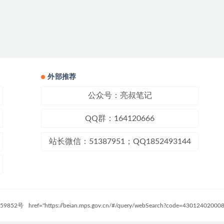
外部推荐
公众号：亮叔笔记
QQ群：164120666
站长微信：51387951；QQ1852493144
59852号
href="https://beian.mps.gov.cn/#/query/webSearch?code=4301240200