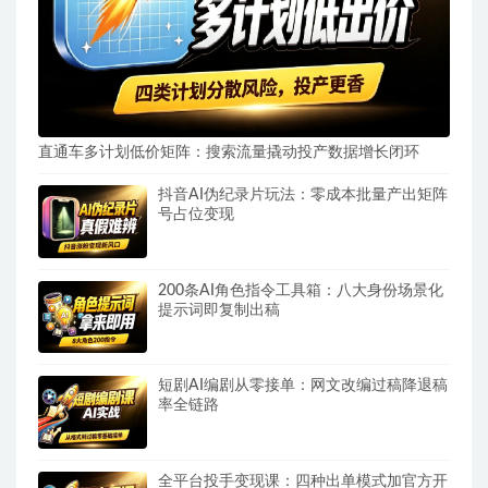
直通车多计划低价矩阵：搜索流量撬动投产数据增长闭环
抖音AI伪纪录片玩法：零成本批量产出矩阵
号占位变现
200条AI角色指令工具箱：八大身份场景化
提示词即复制出稿
短剧AI编剧从零接单：网文改编过稿降退稿
率全链路
全平台投手变现课：四种出单模式加官方开