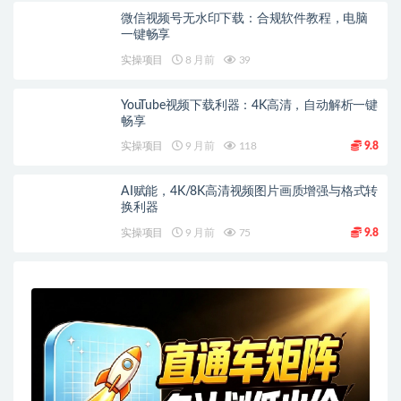
微信视频号无水印下载：合规软件教程，电脑
一键畅享
实操项目
8 月前
39
YouTube视频下载利器：4K高清，自动解析一键
畅享
实操项目
9 月前
118
9.8
AI赋能，4K/8K高清视频图片画质增强与格式转
换利器
实操项目
9 月前
75
9.8