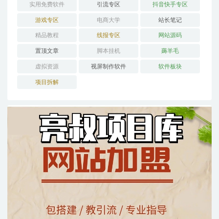
实用免费软件
引流专区
抖音快手专区
游戏专区
电商大学
站长笔记
精品教程
线报专区
网站源码
置顶文章
脚本挂机
薅羊毛
虚拟资源
视屏制作软件
软件板块
项目拆解