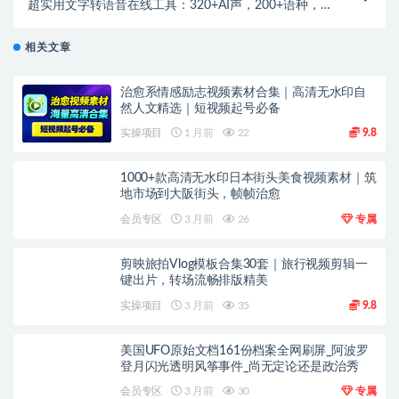
超实用文字转语音在线工具：320+AI声，200+语种，
免费商用多端同步
相关文章
治愈系情感励志视频素材合集｜高清无水印自
然人文精选｜短视频起号必备
实操项目
1 月前
22
9.8
1000+款高清无水印日本街头美食视频素材｜筑
地市场到大阪街头，帧帧治愈
会员专区
3 月前
26
专属
剪映旅拍Vlog模板合集30套｜旅行视频剪辑一
键出片，转场流畅排版精美
实操项目
3 月前
35
9.8
美国UFO原始文档161份档案全网刷屏_阿波罗
登月闪光透明风筝事件_尚无定论还是政治秀
会员专区
3 月前
30
专属