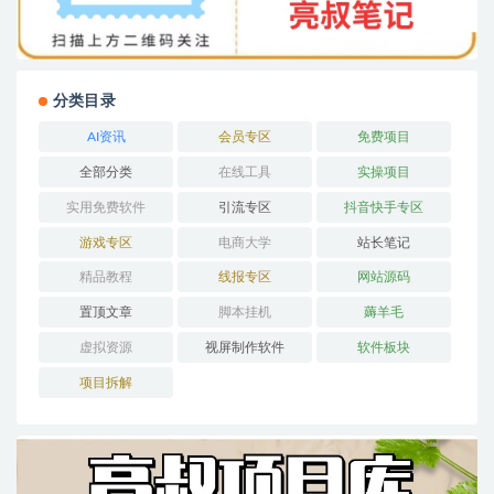
分类目录
AI资讯
会员专区
免费项目
全部分类
在线工具
实操项目
实用免费软件
引流专区
抖音快手专区
游戏专区
电商大学
站长笔记
精品教程
线报专区
网站源码
置顶文章
脚本挂机
薅羊毛
虚拟资源
视屏制作软件
软件板块
项目拆解