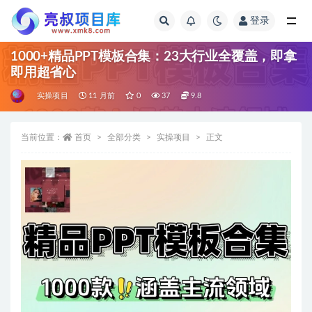
登录
全部
1000+精品PPT模板合集：23大行业全覆盖，即拿
即用超省心
实操项目
11 月前
0
37
9.8
当前位置：
首页
全部分类
实操项目
正文