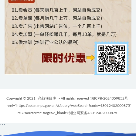
Copyright © 2021
亮叔项目库
- All rights reserved
湘ICP备2024059852号
href="https://beian.mps.gov.cn/#/query/webSearch?code=43012402000875"
rel="noreferrer" target="_blank">湘公网安备43012402000875
```