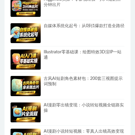
分钟出片
自媒体系统化起号：从0到1爆款打造全路径
Illustrator零基础课：绘图特效3D渲IP一站
通
古风AI短剧角色素材包：200套三视图提示
词预制
AI漫剧零出镜变现：小说转短视频全链路实
操
AI漫剧小说转短视频：零真人出镜高效变现