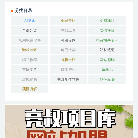
分类目录
AI资讯
会员专区
免费项目
全部分类
在线工具
实操项目
实用免费软件
引流专区
抖音快手专区
游戏专区
电商大学
站长笔记
精品教程
线报专区
网站源码
置顶文章
脚本挂机
薅羊毛
虚拟资源
视屏制作软件
软件板块
项目拆解