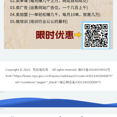
Copyright © 2021
亮叔项目库
- All rights reserved
湘ICP备2024059852号
href="https://beian.mps.gov.cn/#/query/webSearch?code=43012402000875"
rel="noreferrer" target="_blank">湘公网安备43012402000875
```
```