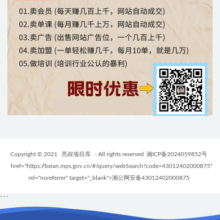
Copyright © 2021
亮叔项目库
- All rights reserved
湘ICP备2024059852号
href="https://beian.mps.gov.cn/#/query/webSearch?code=43012402000875"
rel="noreferrer" target="_blank">湘公网安备43012402000875
```