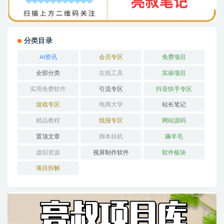
分类目录
AI资讯
会员专区
免费项目
全部分类
在线工具
实操项目
实用免费软件
引流专区
抖音快手专区
游戏专区
电商大学
站长笔记
精品教程
线报专区
网站源码
置顶文章
脚本挂机
薅羊毛
虚拟资源
视屏制作软件
软件板块
项目拆解