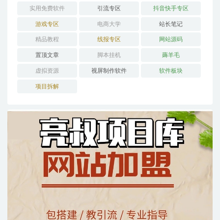
实用免费软件
引流专区
抖音快手专区
游戏专区
电商大学
站长笔记
精品教程
线报专区
网站源码
置顶文章
脚本挂机
薅羊毛
虚拟资源
视屏制作软件
软件板块
项目拆解