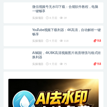
微信视频号无水印下载：合规软件教程，电脑
一键畅享
实操项目
8 月前
39
YouTube视频下载利器：4K高清，自动解析一键
畅享
实操项目
9 月前
118
9.8
AI赋能，4K/8K高清视频图片画质增强与格式转
换利器
实操项目
9 月前
75
9.8