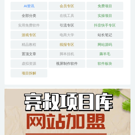
AI资讯
会员专区
免费项目
全部分类
在线工具
实操项目
实用免费软件
引流专区
抖音快手专区
游戏专区
电商大学
站长笔记
精品教程
线报专区
网站源码
置顶文章
脚本挂机
薅羊毛
虚拟资源
视屏制作软件
软件板块
项目拆解