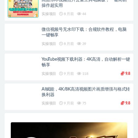
操作超实用
实操项目
8 月前
44
微信视频号无水印下载：合规软件教程，电脑
一键畅享
实操项目
8 月前
39
YouTube视频下载利器：4K高清，自动解析一键
畅享
实操项目
9 月前
118
9.8
AI赋能，4K/8K高清视频图片画质增强与格式转
换利器
实操项目
9 月前
75
9.8