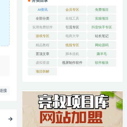
分类目录
AI资讯
会员专区
免费项目
全部分类
在线工具
实操项目
实用免费软件
引流专区
抖音快手专区
游戏专区
电商大学
站长笔记
精品教程
线报专区
网站源码
置顶文章
脚本挂机
薅羊毛
、
虚拟资源
视屏制作软件
软件板块
项目拆解
链接