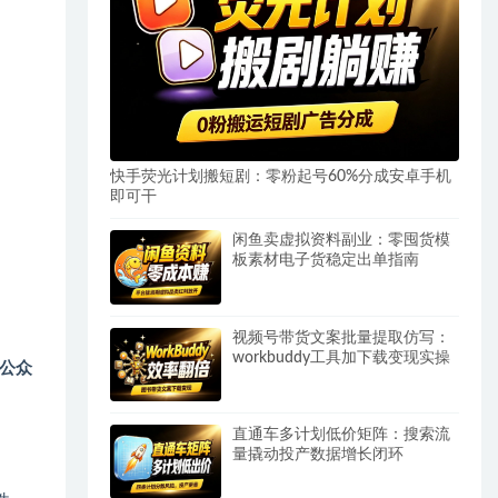
快手荧光计划搬短剧：零粉起号60%分成安卓手机
即可干
闲鱼卖虚拟资料副业：零囤货模
板素材电子货稳定出单指南
视频号带货文案批量提取仿写：
workbuddy工具加下载变现实操
公众
直通车多计划低价矩阵：搜索流
量撬动投产数据增长闭环