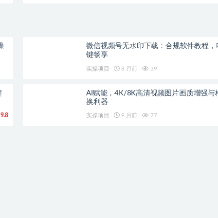
操
微信视频号无水印下载：合规软件教程，
键畅享
实操项目
8 月前
39
键
AI赋能，4K/8K高清视频图片画质增强与
换利器
9.8
实操项目
9 月前
77