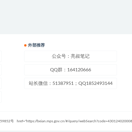
外部推荐
公众号：亮叔笔记
QQ群：164120666
站长微信：51387951；QQ1852493144
59852号
href="https://beian.mps.gov.cn/#/query/webSearch?code=4301240200