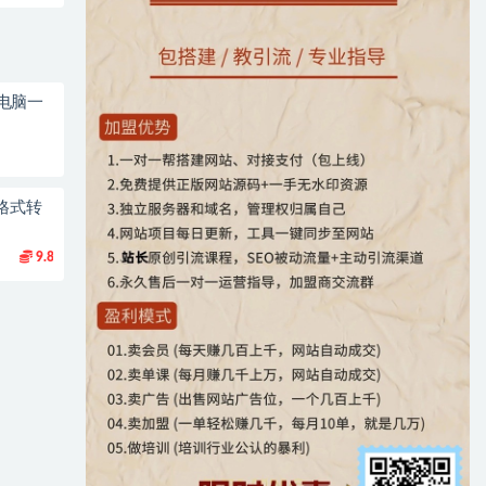
电脑一
格式转
9.8