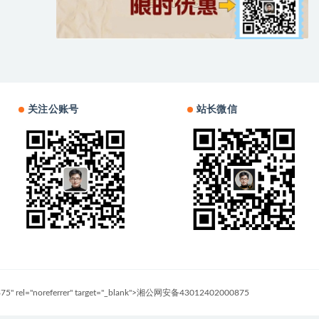
关注公账号
站长微信
0875" rel="noreferrer" target="_blank">湘公网安备43012402000875