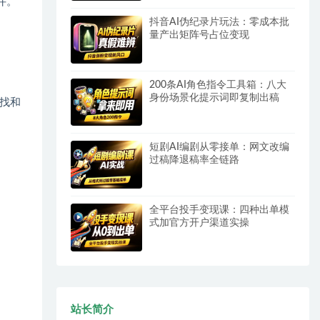
件。
抖音AI伪纪录片玩法：零成本批
量产出矩阵号占位变现
200条AI角色指令工具箱：八大
身份场景化提示词即复制出稿
找和
短剧AI编剧从零接单：网文改编
过稿降退稿率全链路
全平台投手变现课：四种出单模
式加官方开户渠道实操
站长简介