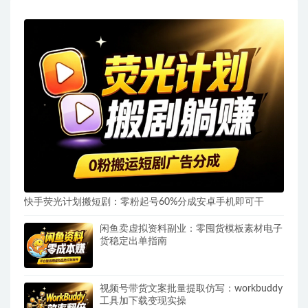
快手荧光计划搬短剧：零粉起号60%分成安卓手机即可干
闲鱼卖虚拟资料副业：零囤货模板素材电子
货稳定出单指南
视频号带货文案批量提取仿写：workbuddy
工具加下载变现实操