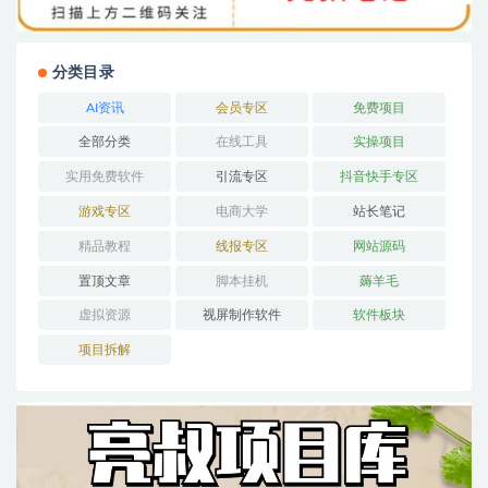
分类目录
AI资讯
会员专区
免费项目
全部分类
在线工具
实操项目
实用免费软件
引流专区
抖音快手专区
游戏专区
电商大学
站长笔记
精品教程
线报专区
网站源码
置顶文章
脚本挂机
薅羊毛
虚拟资源
视屏制作软件
软件板块
项目拆解