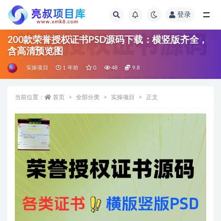
登录
全部
200款荣誉授权证书PSD源码下载：横竖版齐全，
含高清预览图
实操项目
1 年前
0
48
9.8
当前位置：
首页
全部分类
实操项目
正文