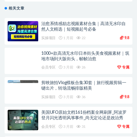
相关文章
治愈系情感励志视频素材合集｜高清无水印自
然人文精选｜短视频起号必备
实操项目
1 月前
22
9.8
1000+款高清无水印日本街头美食视频素材｜筑
地市场到大阪街头，帧帧治愈
会员专区
3 月前
26
专属
剪映旅拍Vlog模板合集30套｜旅行视频剪辑一
键出片，转场流畅排版精美
实操项目
3 月前
36
9.8
美国UFO原始文档161份档案全网刷屏_阿波罗
登月闪光透明风筝事件_尚无定论还是政治秀
会员专区
3 月前
31
专属