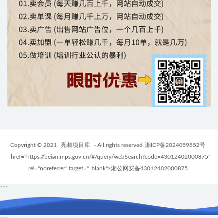
Copyright © 2021
亮叔项目库
- All rights reserved
湘ICP备2024059852号
href="https://beian.mps.gov.cn/#/query/webSearch?code=43012402000875"
rel="noreferrer" target="_blank">湘公网安备43012402000875
```