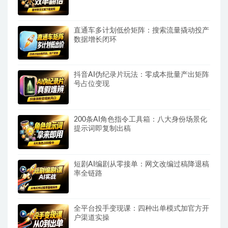
直通车多计划低价矩阵：搜索流量撬动投产
数据增长闭环
抖音AI伪纪录片玩法：零成本批量产出矩阵
号占位变现
200条AI角色指令工具箱：八大身份场景化
提示词即复制出稿
短剧AI编剧从零接单：网文改编过稿降退稿
率全链路
全平台投手变现课：四种出单模式加官方开
户渠道实操