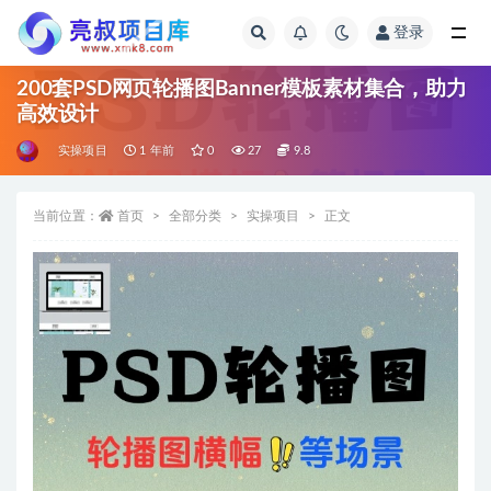
登录
全部
200套PSD网页轮播图Banner模板素材集合，助力
高效设计
实操项目
1 年前
0
27
9.8
当前位置：
首页
全部分类
实操项目
正文