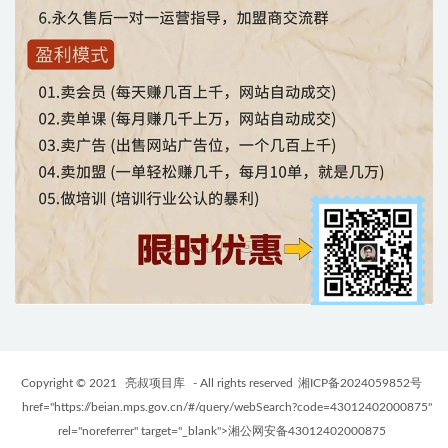
Copyright © 2021
亮叔项目库
- All rights reserved
湘ICP备2024059852号
href="https://beian.mps.gov.cn/#/query/webSearch?code=43012402000875"
rel="noreferrer" target="_blank">湘公网安备43012402000875