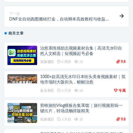
下一篇
DNF全自动跑图搬砖打金，自动脚本高效教程与收益指
南
相关文章
治愈系情感励志视频素材合集｜高清无水印自
然人文精选｜短视频起号必备
实操项目
4 周前
22
9.8
1000+款高清无水印日本街头美食视频素材｜筑
地市场到大阪街头，帧帧治愈
会员专区
3 月前
26
专属
剪映旅拍Vlog模板合集30套｜旅行视频剪辑一
键出片，转场流畅排版精美
实操项目
3 月前
35
9.8