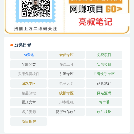
分类目录
AI资讯
会员专区
免费项目
全部分类
在线工具
实操项目
实用免费软件
引流专区
抖音快手专区
游戏专区
电商大学
站长笔记
精品教程
线报专区
网站源码
置顶文章
脚本挂机
薅羊毛
虚拟资源
视屏制作软件
软件板块
项目拆解