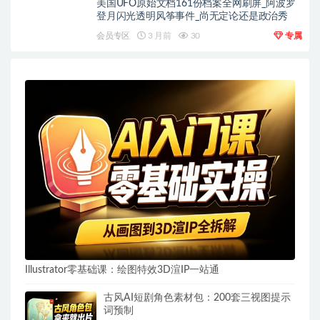
美国UFO原始文档161份档案全网刷屏_阿波罗
登月闪光透明风筝事件_尚无定论还是政治秀
会员专区
3 月前
30
专属
Illustrator零基础课：绘图特效3D渲IP一站通
古风AI短剧角色素材包：200套三视图提示
词预制