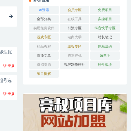
分类目录
AI资讯
会员专区
免费项目
全部分类
在线工具
实操项目
实用免费软件
引流专区
抖音快手专区
游戏专区
电商大学
站长笔记
精品教程
线报专区
网站源码
标注账
置顶文章
脚本挂机
薅羊毛
虚拟资源
视屏制作软件
软件板块
专属
项目拆解
起号选
专属