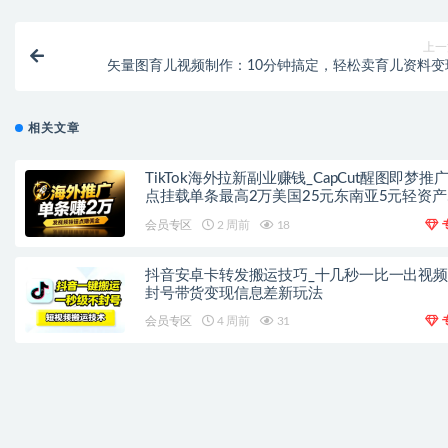
上一
矢量图育儿视频制作：10分钟搞定，轻松卖育儿资料变
相关文章
TikTok海外拉新副业赚钱_CapCut醒图即梦推
点挂载单条最高2万美国25元东南亚5元轻资产
手
会员专区
2 周前
18
抖音安卓卡转发搬运技巧_十几秒一比一出视
封号带货变现信息差新玩法
会员专区
4 周前
31