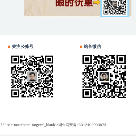
关注公账号
站长微信
0875" rel="noreferrer" target="_blank">湘公网安备43012402000875