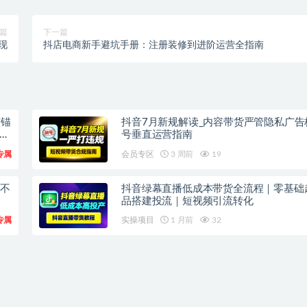
篇
下一篇
现
抖店电商新手避坑手册：注册装修到进阶运营全指南
广锚
抖音7月新规解读_内容带货严管隐私广告
上
号垂直运营指南
专属
会员专区
3 周前
19
频不
抖音绿幕直播低成本带货全流程｜零基础
品搭建投流｜短视频引流转化
专属
实操项目
1 月前
32