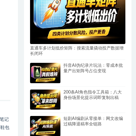
直通车多计划低价矩阵：搜索流量撬动投产数据增
长闭环
抖音AI伪纪录片玩法：零成本批
量产出矩阵号占位变现
200条AI角色指令工具箱：八大
身份场景化提示词即复制出稿
短剧AI编剧从零接单：网文改编
笔记
过稿降退稿率全链路
服鞋包