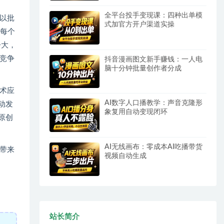
全平台投手变现课：四种出单模
以批
式加官方开户渠道实操
天每个
争大，
竞争
抖音漫画图文新手赚钱：一人电
脑十分钟批量创作者分成
术应
AI数字人口播教学：声音克隆形
动发
象复用自动变现闭环
原创
AI无线画布：零成本AI吃播带货
带来
视频自动生成
站长简介