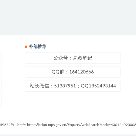
外部推荐
公众号：亮叔笔记
QQ群：164120666
站长微信：51387951；QQ1852493144
59852号
href="https://beian.mps.gov.cn/#/query/webSearch?code=4301240200