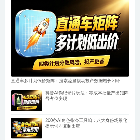
直通车多计划低价矩阵：搜索流量撬动投产数据增长闭环
抖音AI伪纪录片玩法：零成本批量产出矩阵
号占位变现
200条AI角色指令工具箱：八大身份场景化
提示词即复制出稿