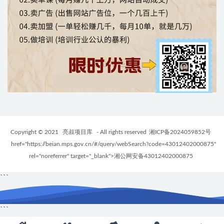
Copyright © 2021
亮叔项目库
- All rights reserved
湘ICP备2024059852号
href="https://beian.mps.gov.cn/#/query/webSearch?code=43012402000875"
rel="noreferrer" target="_blank">湘公网安备43012402000875
```
```