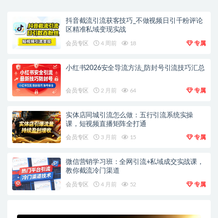
抖音截流引流获客技巧_不做视频日引千粉评论
区精准私域变现实战
会员专区
4 周前
18
专属
小红书2026安全导流方法_防封号引流技巧汇总
会员专区
2 月前
64
专属
实体店同城引流怎么做：五行引流系统实操
课，短视频直播矩阵全打通
会员专区
3 月前
15
专属
微信营销学习班：全网引流+私域成交实战课，
教你截流冷门渠道
会员专区
4 月前
52
专属