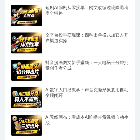
短剧AI编剧从零接单：网文改编过稿降退稿
率全链路
全平台投手变现课：四种出单模式加官方开
户渠道实操
抖音漫画图文新手赚钱：一人电脑十分钟批
量创作者分成
AI数字人口播教学：声音克隆形象复用自动
变现闭环
AI无线画布：零成本AI吃播带货视频自动生
成