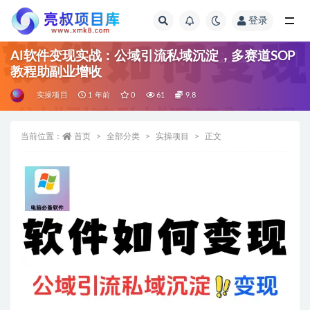
登录
全部
AI软件变现实战：公域引流私域沉淀，多赛道SOP
教程助副业增收
实操项目
1 年前
0
61
9.8
当前位置：
首页
全部分类
实操项目
正文