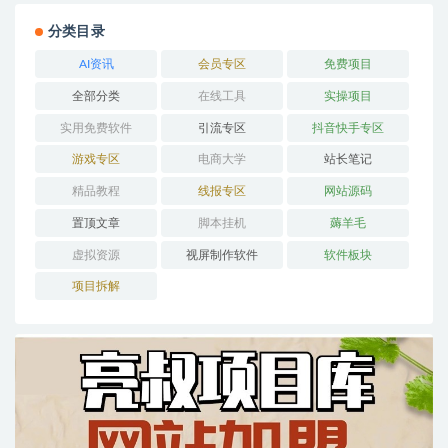
分类目录
AI资讯
会员专区
免费项目
全部分类
在线工具
实操项目
实用免费软件
引流专区
抖音快手专区
游戏专区
电商大学
站长笔记
精品教程
线报专区
网站源码
置顶文章
脚本挂机
薅羊毛
虚拟资源
视屏制作软件
软件板块
项目拆解