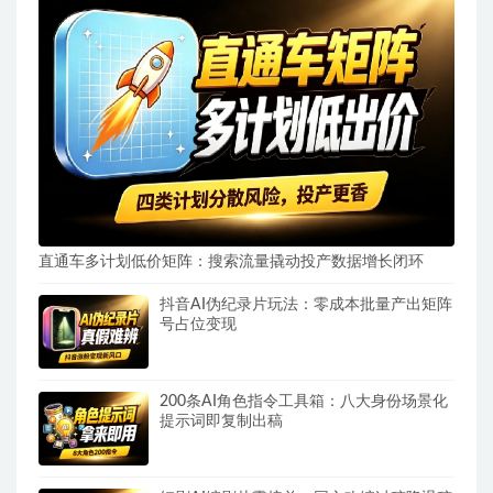
直通车多计划低价矩阵：搜索流量撬动投产数据增长闭环
抖音AI伪纪录片玩法：零成本批量产出矩阵
号占位变现
200条AI角色指令工具箱：八大身份场景化
提示词即复制出稿