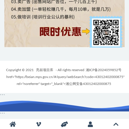
Copyright © 2021
亮叔项目库
- All rights reserved
湘ICP备2024059852号
href="https://beian.mps.gov.cn/#/query/webSearch?code=43012402000875"
rel="noreferrer" target="_blank">湘公网安备43012402000875
```
```