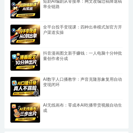
短剧AI编剧从零接单：网文改编过稿降退稿
率全链路
全平台投手变现课：四种出单模式加官方开
户渠道实操
抖音漫画图文新手赚钱：一人电脑十分钟批
量创作者分成
AI数字人口播教学：声音克隆形象复用自动
变现闭环
AI无线画布：零成本AI吃播带货视频自动生
成