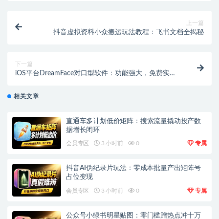
上一篇
抖音虚拟资料小众搬运玩法教程：飞书文档全揭秘
下一篇
iOS平台DreamFace对口型软件：功能强大，免费实用
攻略
相关文章
直通车多计划低价矩阵：搜索流量撬动投产数
据增长闭环
会员专区
3 小时前
0
专属
抖音AI伪纪录片玩法：零成本批量产出矩阵号
占位变现
会员专区
3 小时前
0
专属
公众号小绿书明星贴图：零门槛蹭热点冲十万