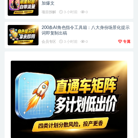
加爆文
项目拆解
3 小时前
0
200条AI角色指令工具箱：八大身份场景化提示
词即复制出稿
会员专区
3 小时前
0
专属