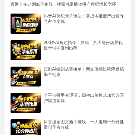
直通车多计划低价矩阵：搜索流量撬动投产数据增长闭环
抖音AI伪纪录片玩法：零成本批量产出矩阵
号占位变现
200条AI角色指令工具箱：八大身份场景化
提示词即复制出稿
短剧AI编剧从零接单：网文改编过稿降退稿
率全链路
全平台投手变现课：四种出单模式加官方开
户渠道实操
抖音漫画图文新手赚钱：一人电脑十分钟批
量创作者分成