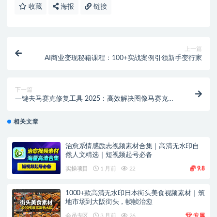
收藏
海报
链接
上一篇
AI商业变现秘籍课程：100+实战案例引领新手变行家
下一篇
一键去马赛克修复工具 2025：高效解决图像马赛克难
题
相关文章
治愈系情感励志视频素材合集｜高清无水印自
然人文精选｜短视频起号必备
实操项目
1 月前
22
9.8
1000+款高清无水印日本街头美食视频素材｜筑
地市场到大阪街头，帧帧治愈
会员专区
3 月前
26
专属