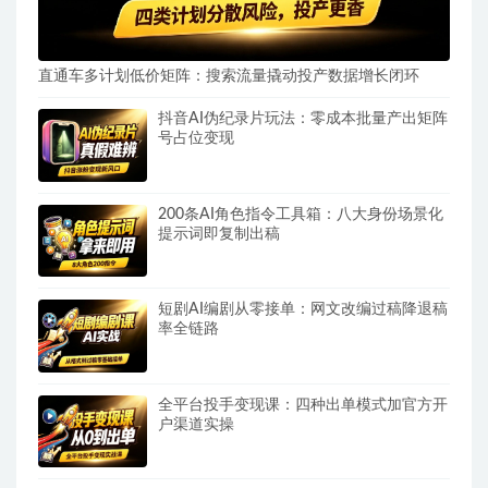
直通车多计划低价矩阵：搜索流量撬动投产数据增长闭环
抖音AI伪纪录片玩法：零成本批量产出矩阵
号占位变现
200条AI角色指令工具箱：八大身份场景化
提示词即复制出稿
短剧AI编剧从零接单：网文改编过稿降退稿
率全链路
全平台投手变现课：四种出单模式加官方开
户渠道实操