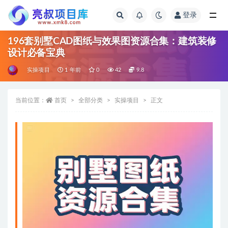
登录
全部
196套别墅CAD图纸与效果图资源合集：建筑装修
设计必备宝典
实操项目
1 年前
0
42
9.8
当前位置：
首页
全部分类
实操项目
正文