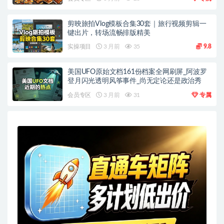
剪映旅拍Vlog模板合集30套｜旅行视频剪辑一
键出片，转场流畅排版精美
实操项目
3 月前
35
9.8
美国UFO原始文档161份档案全网刷屏_阿波罗
登月闪光透明风筝事件_尚无定论还是政治秀
会员专区
3 月前
31
专属