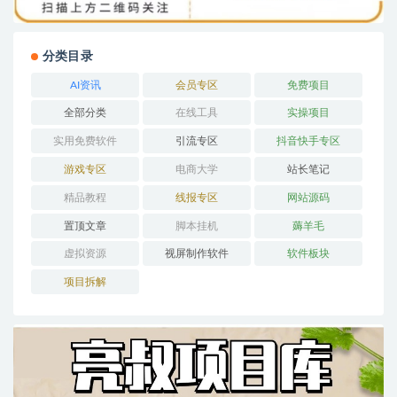
分类目录
AI资讯
会员专区
免费项目
全部分类
在线工具
实操项目
实用免费软件
引流专区
抖音快手专区
游戏专区
电商大学
站长笔记
精品教程
线报专区
网站源码
置顶文章
脚本挂机
薅羊毛
虚拟资源
视屏制作软件
软件板块
项目拆解