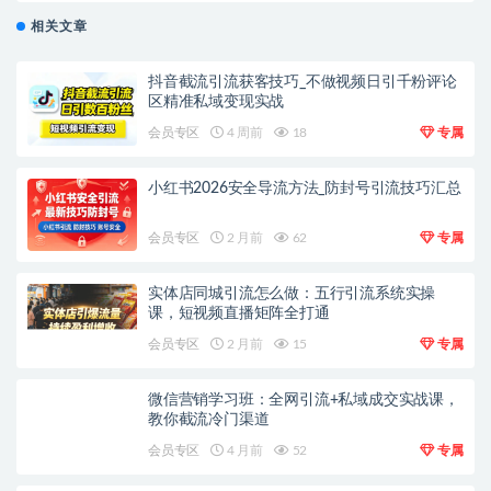
相关文章
抖音截流引流获客技巧_不做视频日引千粉评论
区精准私域变现实战
会员专区
4 周前
18
专属
小红书2026安全导流方法_防封号引流技巧汇总
会员专区
2 月前
62
专属
实体店同城引流怎么做：五行引流系统实操
课，短视频直播矩阵全打通
会员专区
2 月前
15
专属
微信营销学习班：全网引流+私域成交实战课，
教你截流冷门渠道
会员专区
4 月前
52
专属