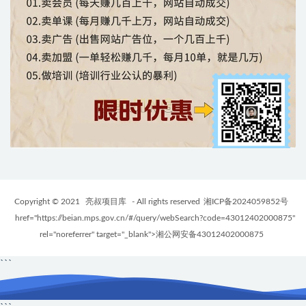
Copyright © 2021
亮叔项目库
- All rights reserved
湘ICP备2024059852号
href="https://beian.mps.gov.cn/#/query/webSearch?code=43012402000875"
rel="noreferrer" target="_blank">湘公网安备43012402000875
```