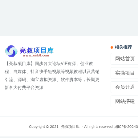
相关推荐
网站首页
【亮叔项目库】同步各大论坛VIP资源，创业教
程、自媒体、抖音快手短视频等视频教程以及营销
实操项目
引流、源码、淘宝虚拟资源、软件脚本等，长期更
会员开通
新各大付费平台资源
网站搭建
Copyright © 2021
亮叔项目库
- All rights reserved
湘ICP备20240