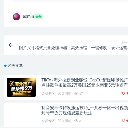
admin
会员
上一
图片尺寸格式批量处理神器：高效压缩，一键修改，设计运营
相关文章
TikTok海外拉新副业赚钱_CapCut醒图即梦推
点挂载单条最高2万美国25元东南亚5元轻资产
手
会员专区
2 周前
17
抖音安卓卡转发搬运技巧_十几秒一比一出视
封号带货变现信息差新玩法
会员专区
4 周前
31