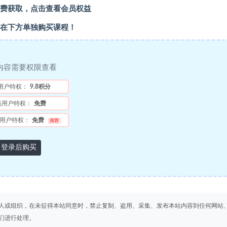
费获取，点击查看会员权益
在下方单独购买课程！
内容需要权限查看
用户特权：
9.8积分
员用户特权：
免费
用户特权：
免费
推荐
登录后购买
人或组织，在未征得本站同意时，禁止复制、盗用、采集、发布本站内容到任何网站
们进行处理。