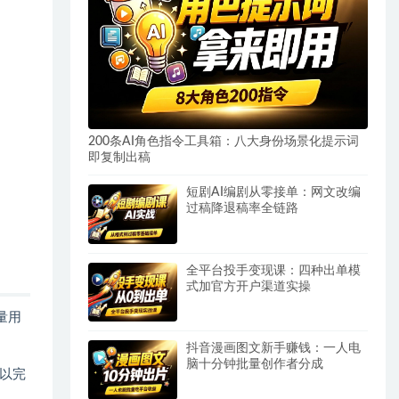
200条AI角色指令工具箱：八大身份场景化提示词
即复制出稿
短剧AI编剧从零接单：网文改编
过稿降退稿率全链路
全平台投手变现课：四种出单模
式加官方开户渠道实操
量用
抖音漫画图文新手赚钱：一人电
脑十分钟批量创作者分成
以完