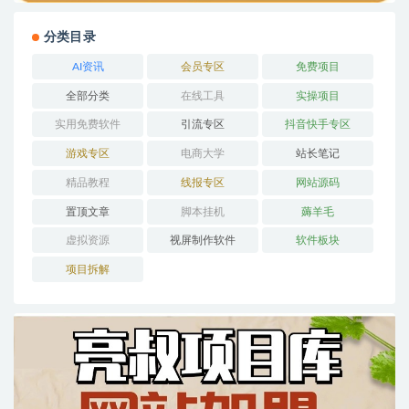
分类目录
AI资讯
会员专区
免费项目
全部分类
在线工具
实操项目
实用免费软件
引流专区
抖音快手专区
游戏专区
电商大学
站长笔记
精品教程
线报专区
网站源码
置顶文章
脚本挂机
薅羊毛
虚拟资源
视屏制作软件
软件板块
项目拆解