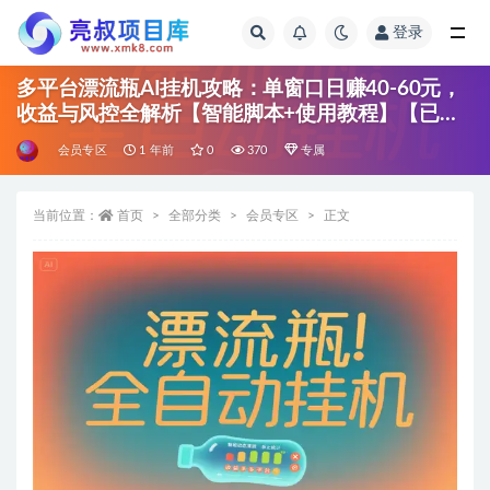
登录
全部
多平台漂流瓶AI挂机攻略：单窗口日赚40-60元，
收益与风控全解析【智能脚本+使用教程】【已破
解】
会员专区
1 年前
0
370
专属
当前位置：
首页
全部分类
会员专区
正文