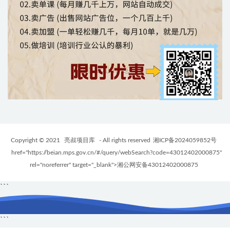
Copyright © 2021
亮叔项目库
- All rights reserved
湘ICP备2024059852号
href="https://beian.mps.gov.cn/#/query/webSearch?code=43012402000875"
rel="noreferrer" target="_blank">湘公网安备43012402000875
```
```