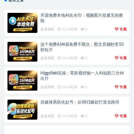
相关文章
开源免费本地AI去水印：视频图片批量无痕擦
除
会员专区
13 小时前
9
专属
这个免费AI神器免费不限次：图文音频秒变10
秒短片
会员专区
13 小时前
2
专属
Higgsfield实操：零影视经验一人AI短剧三分钟
出片
会员专区
14 小时前
1
专属
自媒体系统化起号：从0到1爆款打造全路径
会员专区
14 小时前
2
专属