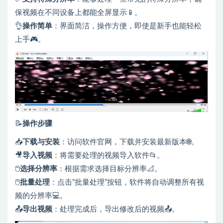
保视频在不同设备上都能全屏显示📱。
👌
操作简单
：界面简洁，操作方便，即使是新手也能轻松
上手🎮。
📝
操作步骤
📥
下载与安装
：访问软件官网，下载并安装最新版本🌐。
🎥
导入视频
：将需要处理的视频导入软件📂。
🖱️
选择分辨率
：根据需求选择目标分辨率📐。
🖱️
批量处理
：点击“批量处理”按钮，软件将自动调整所有视
频的分辨率💻。
📤
导出视频
：处理完成后，导出修改后的视频📤。