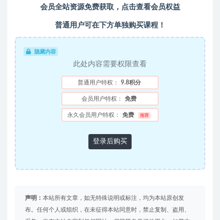
会员全站资源免费获取，点击查看会员权益
普通用户可在下方单独购买课程！
隐藏内容
此处内容需要权限查看
普通用户特权：
9.8积分
会员用户特权：
免费
永久会员用户特权：
免费
推荐
登录后购买
声明：
本站所有文章，如无特殊说明或标注，均为本站原创发
布。任何个人或组织，在未征得本站同意时，禁止复制、盗用、