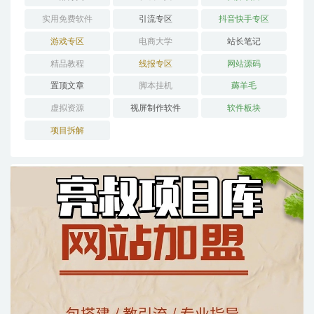
实用免费软件
引流专区
抖音快手专区
游戏专区
电商大学
站长笔记
精品教程
线报专区
网站源码
置顶文章
脚本挂机
薅羊毛
虚拟资源
视屏制作软件
软件板块
项目拆解