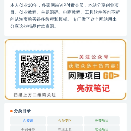
本人创业10年，多家网站VIP付费会员，本站分享创业项
目、创业教程、主题源码、电商教程、工具软件等也不断
的从淘宝购买很多教程和模板。 专门做了这个网站用来
分享这些精品付款资源。
分类目录
AI资讯
会员专区
免费项目
全部分类
在线工具
实操项目