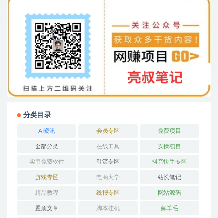
分类目录
AI资讯
会员专区
免费项目
全部分类
在线工具
实操项目
实用免费软件
引流专区
抖音快手专区
游戏专区
电商大学
站长笔记
精品教程
线报专区
网站源码
置顶文章
脚本挂机
薅羊毛