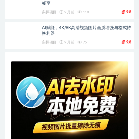
畅享
实操项目
9 月前
118
9.8
AI赋能，4K/8K高清视频图片画质增强与格式转
换利器
实操项目
9 月前
75
9.8