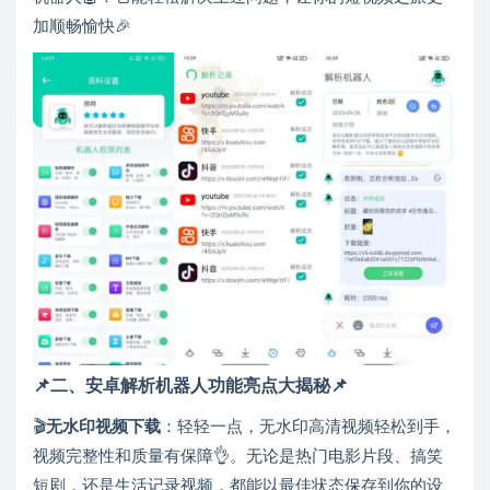
加顺畅愉快🎉
📌
二、安卓解析机器人功能亮点大揭秘
📌
🎬
无水印视频下载
：轻轻一点，无水印高清视频轻松到手，
视频完整性和质量有保障👌。无论是热门电影片段、搞笑
短剧，还是生活记录视频，都能以最佳状态保存到你的设