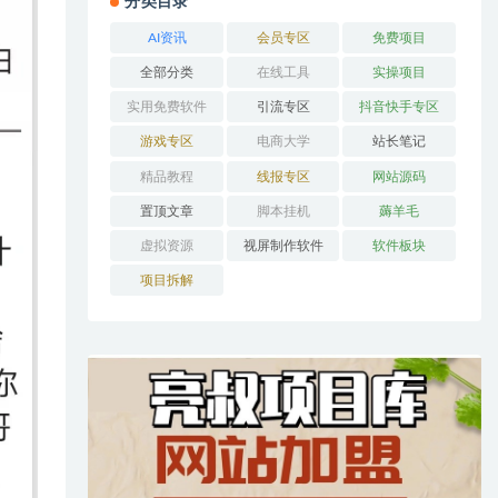
分类目录
AI资讯
会员专区
免费项目
全部分类
在线工具
实操项目
实用免费软件
引流专区
抖音快手专区
游戏专区
电商大学
站长笔记
精品教程
线报专区
网站源码
置顶文章
脚本挂机
薅羊毛
虚拟资源
视屏制作软件
软件板块
项目拆解