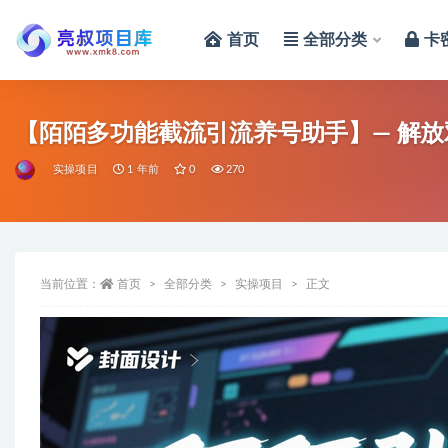
首页
全部分类
卡
全部
【陌陌多功能截流引流养号助手】— 解
实操项目
1 年前
0
270
当前位置：
首页
全部分类
实操项目
正文