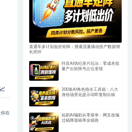
直通车多计划低价矩阵：搜索流量撬动投产数据增
长闭环
抖音AI伪纪录片玩法：零成本批
量产出矩阵号占位变现

200条AI角色指令工具箱：八大
身份场景化提示词即复制出稿
让你在
短剧AI编剧从零接单：网文改编
过稿降退稿率全链路