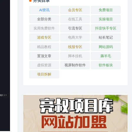
分类目录
AI资讯
会员专区
免费项目
全部分类
在线工具
实操项目
实用免费软件
引流专区
抖音快手专区
游戏专区
电商大学
站长笔记
精品教程
线报专区
网站源码
置顶文章
脚本挂机
薅羊毛
虚拟资源
视屏制作软件
软件板块
项目拆解