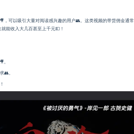
🎥，可以吸引大量对阅读感兴趣的用户👥。这类视频的带货佣金通
往往就能收入大几百甚至上千元💵！
🎥。
求👥。
！