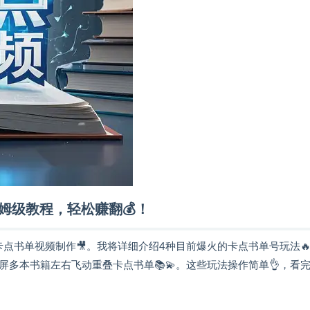
保姆级教程，轻松赚翻💰！
卡点书单视频制作🎥。我将详细介绍4种目前爆火的卡点书单号玩法
首屏多本书籍左右飞动重叠卡点书单📚💫。这些玩法操作简单👌，看