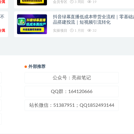
专属
会员专区
3 周前
19
频不
抖音绿幕直播低成本带货全流程｜零基础
品搭建投流｜短视频引流转化
专属
实操项目
1 月前
32
外部推荐
公众号：亮叔笔记
QQ群：164120666
站长微信：51387951；QQ1852493144