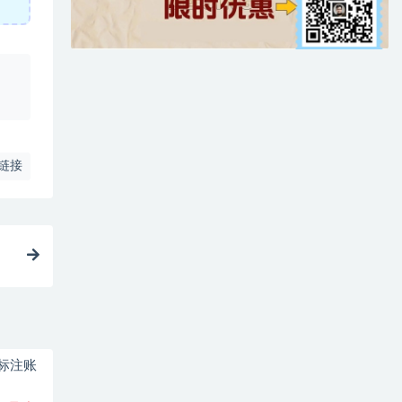
、
链接
标注账