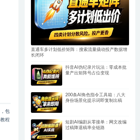
直通车多计划低价矩阵：搜索流量撬动投产数据增
长闭环
抖音AI伪纪录片玩法：零成本批
量产出矩阵号占位变现
200条AI角色指令工具箱：八大
身份场景化提示词即复制出稿
，包
完教程
短剧AI编剧从零接单：网文改编
过稿降退稿率全链路