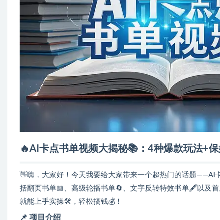
🔥AI卡点书单视频大揭秘📚：4种爆款玩法+
👋嗨，大家好！今天我要给大家带来一个超热门的话题——AI
括翻页书单📖、高级轮播书单🔄、文字反转特效书单🖋️以及
就能上手实操🛠️，轻松搞钱💰！
📌
项目介绍