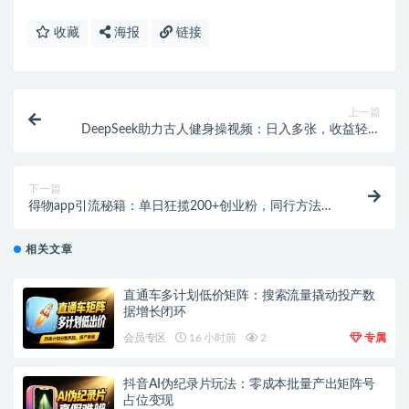
收藏
海报
链接
上一篇
DeepSeek助力古人健身操视频：日入多张，收益轻松
拿！
下一篇
得物app引流秘籍：单日狂揽200+创业粉，同行方法轻
松get！
相关文章
直通车多计划低价矩阵：搜索流量撬动投产数
据增长闭环
会员专区
16 小时前
2
专属
抖音AI伪纪录片玩法：零成本批量产出矩阵号
占位变现