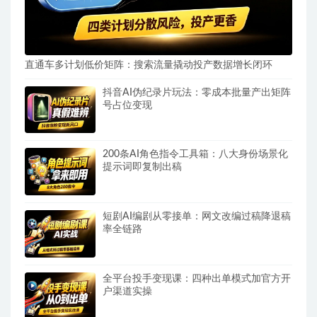
直通车多计划低价矩阵：搜索流量撬动投产数据增长闭环
抖音AI伪纪录片玩法：零成本批量产出矩阵
号占位变现
200条AI角色指令工具箱：八大身份场景化
提示词即复制出稿
短剧AI编剧从零接单：网文改编过稿降退稿
率全链路
全平台投手变现课：四种出单模式加官方开
户渠道实操