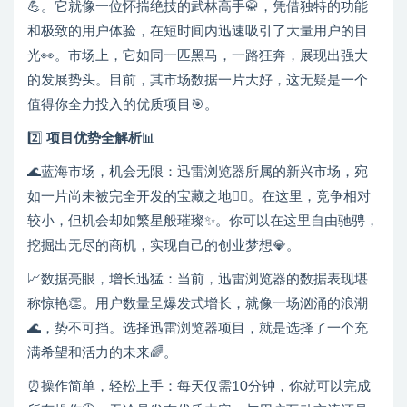
💪。它就像一位怀揣绝技的武林高手🥋，凭借独特的功能
和极致的用户体验，在短时间内迅速吸引了大量用户的目
光👀。市场上，它如同一匹黑马，一路狂奔，展现出强大
的发展势头。目前，其市场数据一片大好，这无疑是一个
值得你全力投入的优质项目🎯。
2️⃣
项目优势全解析
📊
🌊蓝海市场，机会无限：迅雷浏览器所属的新兴市场，宛
如一片尚未被完全开发的宝藏之地🏴‍☠️。在这里，竞争相对
较小，但机会却如繁星般璀璨✨。你可以在这里自由驰骋，
挖掘出无尽的商机，实现自己的创业梦想💎。
📈数据亮眼，增长迅猛：当前，迅雷浏览器的数据表现堪
称惊艳👏。用户数量呈爆发式增长，就像一场汹涌的浪潮
🌊，势不可挡。选择迅雷浏览器项目，就是选择了一个充
满希望和活力的未来🌈。
⏰操作简单，轻松上手：每天仅需10分钟，你就可以完成