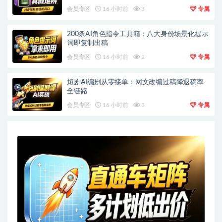
会员专区
16 小时前
3
专属
200条AI角色指令工具箱：八大身份场景化提示
词即复制出稿
会员专区
16 小时前
2
专属
短剧AI编剧从零接单：网文改编过稿降退稿率
全链路
会员专区
16 小时前
3
专属