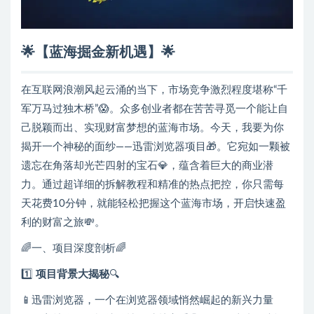
🌟【蓝海掘金新机遇】🌟
在互联网浪潮风起云涌的当下，市场竞争激烈程度堪称“千
军万马过独木桥”😱。众多创业者都在苦苦寻觅一个能让自
己脱颖而出、实现财富梦想的蓝海市场。今天，我要为你
揭开一个神秘的面纱——迅雷浏览器项目🎁。它宛如一颗被
遗忘在角落却光芒四射的宝石💎，蕴含着巨大的商业潜
力。通过超详细的拆解教程和精准的热点把控，你只需每
天花费10分钟，就能轻松把握这个蓝海市场，开启快速盈
利的财富之旅💸。
🌈一、项目深度剖析🌈
1️⃣
项目背景大揭秘
🔍
📱迅雷浏览器，一个在浏览器领域悄然崛起的新兴力量