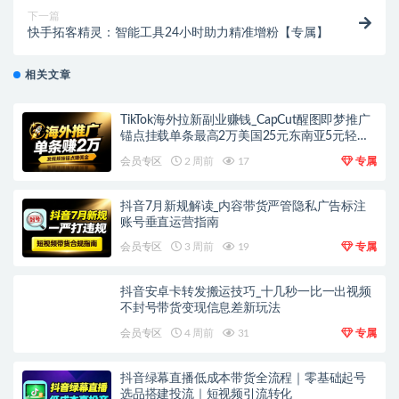
下一篇
快手拓客精灵：智能工具24小时助力精准增粉【专属】
相关文章
TikTok海外拉新副业赚钱_CapCut醒图即梦推广
锚点挂载单条最高2万美国25元东南亚5元轻资
产上手
会员专区
2 周前
17
专属
抖音7月新规解读_内容带货严管隐私广告标注
账号垂直运营指南
会员专区
3 周前
19
专属
抖音安卓卡转发搬运技巧_十几秒一比一出视频
不封号带货变现信息差新玩法
会员专区
4 周前
31
专属
抖音绿幕直播低成本带货全流程｜零基础起号
选品搭建投流｜短视频引流转化