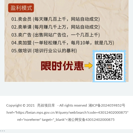
Copyright © 2021
亮叔项目库
- All rights reserved
湘ICP备2024059852号
href="https://beian.mps.gov.cn/#/query/webSearch?code=43012402000875"
rel="noreferrer" target="_blank">湘公网安备43012402000875
```