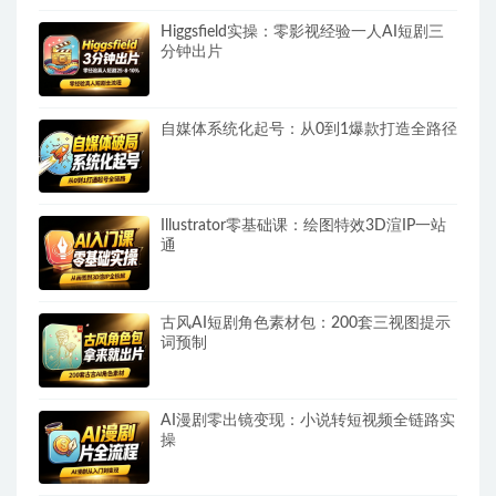
Higgsfield实操：零影视经验一人AI短剧三
分钟出片
自媒体系统化起号：从0到1爆款打造全路径
Illustrator零基础课：绘图特效3D渲IP一站
通
古风AI短剧角色素材包：200套三视图提示
词预制
AI漫剧零出镜变现：小说转短视频全链路实
操