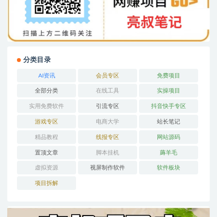
分类目录
AI资讯
会员专区
免费项目
全部分类
在线工具
实操项目
实用免费软件
引流专区
抖音快手专区
游戏专区
电商大学
站长笔记
精品教程
线报专区
网站源码
置顶文章
脚本挂机
薅羊毛
虚拟资源
视屏制作软件
软件板块
项目拆解