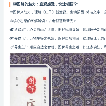
🖼️图解的魅力：直观感受，快速领悟💡
🎨图解来助力，理解《庄子》新途径。生动插图+简洁文字，
🎨核心思想的图解解读：古老智慧焕新光✨
🕊️“逍遥游”：心灵自由之追求。图解鲲鹏展翅，展现庄子对
🌍“齐物论”：万物平等之视角。图解自然和谐，助理解庄子
🌿“养生主”：顺应自然之智慧。图解养生之道，如道家功法、