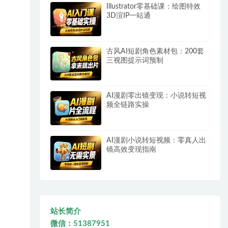
Illustrator零基础课：绘图特效
3D渲IP一站通
古风AI短剧角色素材包：200套
三视图提示词预制
AI漫剧零出镜变现：小说转短视
频全链路实操
AI漫剧小说转短视频：零真人出
镜高效变现指南
站长简介
微信：51387951