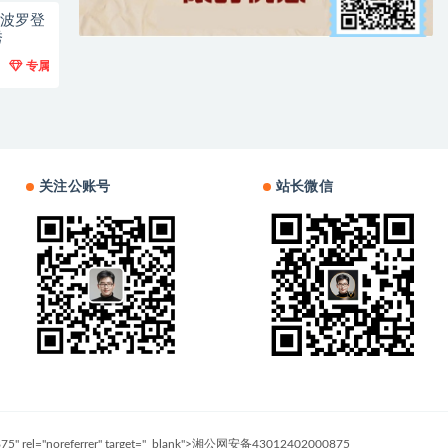
阿波罗登
秀
专属
关注公账号
站长微信
0875" rel="noreferrer" target="_blank">湘公网安备43012402000875