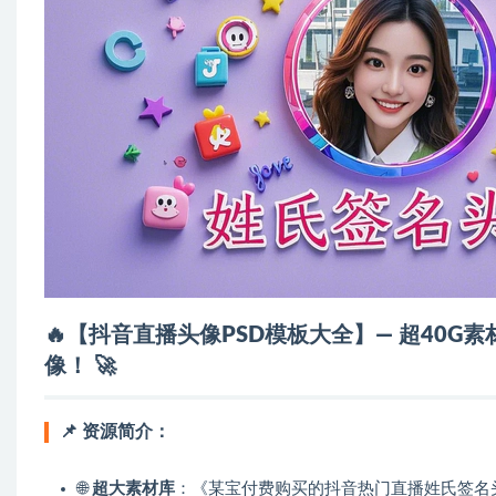
🔥【抖音直播头像PSD模板大全】— 超40G
像！
🚀
📌
资源简介：
🌐
超大素材库
：《某宝付费购买的抖音热门直播姓氏签名头