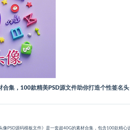
素材合集，100款精美PSD源文件助你打造个性签名头
像PSD源码模板文件》是一套超40G的素材合集，包含100款精心