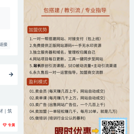
、
链接
材｜筑
专属