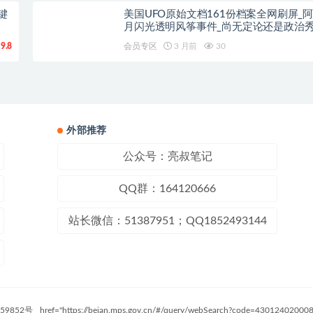
键
美国UFO原始文档161份档案全网刷屏_
月闪光透明风筝事件_尚无定论还是政治
9.8
会员专区
3 月前
30
外部推荐
公众号：亮叔笔记
QQ群：164120666
站长微信：51387951；QQ1852493144
59852号
href="https://beian.mps.gov.cn/#/query/webSearch?code=4301240200