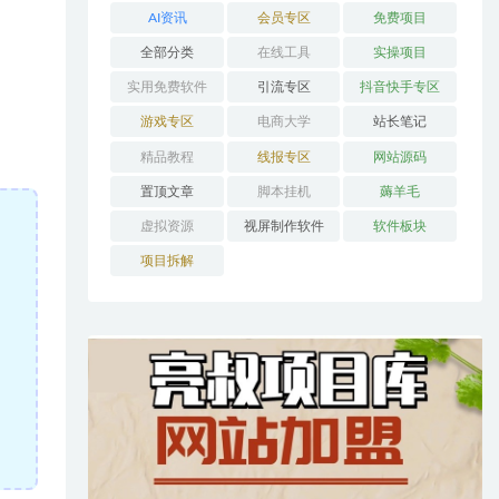
AI资讯
会员专区
免费项目
全部分类
在线工具
实操项目
实用免费软件
引流专区
抖音快手专区
游戏专区
电商大学
站长笔记
精品教程
线报专区
网站源码
置顶文章
脚本挂机
薅羊毛
虚拟资源
视屏制作软件
软件板块
项目拆解