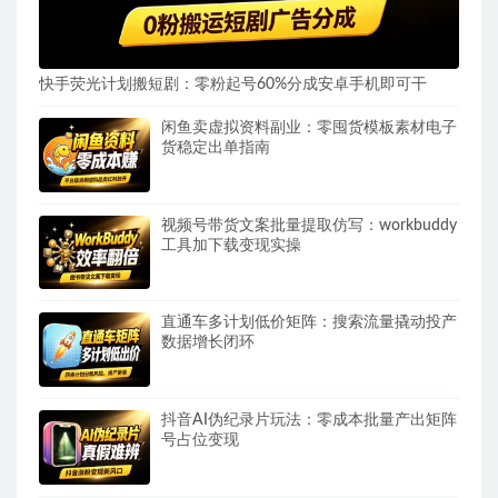
快手荧光计划搬短剧：零粉起号60%分成安卓手机即可干
闲鱼卖虚拟资料副业：零囤货模板素材电子
货稳定出单指南
视频号带货文案批量提取仿写：workbuddy
工具加下载变现实操
直通车多计划低价矩阵：搜索流量撬动投产
数据增长闭环
抖音AI伪纪录片玩法：零成本批量产出矩阵
号占位变现