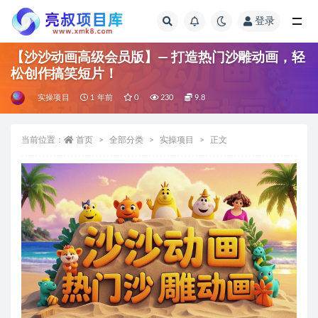
登录
全部
【沙沙动画高级会员版】— 打造热门沙雕动画，轻
松创作搞笑短片！
实操项目
1 年前
0
230
9.8
当前位置：
首页
全部分类
实操项目
正文