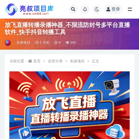
登录
全部
放飞直播转播录播神器_不限流防封号多平台直播
软件_快手抖音转播工具
实操项目
3 月前
0
545
当前位置：
首页
全部分类
实操项目
正文