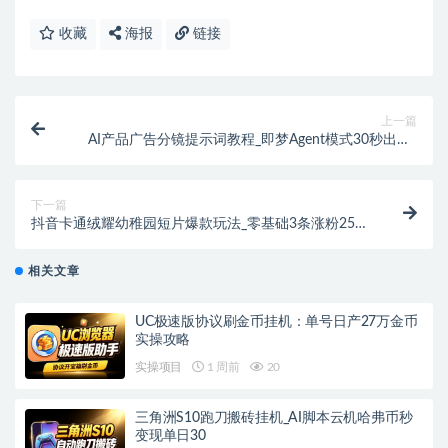
收藏
海报
链接
上一篇
AI产品广告分镜提示词教程_即梦Agent模式30秒出片_
一套框架适配所有产品推广
下一篇
抖音卡通绒耀幼稚园短片爆款玩法_零基础3条涨粉25万
_抖音涨粉最快方法
相关文章
UC极速版协议刷金币挂机：单号日产27万金币
实操攻略
实操项目
1 周前
20
三角洲S10跑刀搬砖挂机_AI脚本云机哈弗币秒
变现单日30