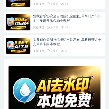
实操项目
1 周前
24
酷我音乐协议全自动挂机全能版_单号日产5万
金币多设备永久助手教程
实操项目
2 周前
27
头条创作者AI挂机搬运自动发布_单机日赚几十
安卓月卡脚本教程
实操项目
2 周前
29