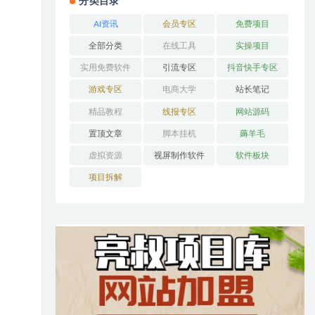
分类目录
AI资讯
会员专区
免费项目
全部分类
在线工具
实操项目
实用免费软件
引流专区
抖音快手专区
游戏专区
电商大学
站长笔记
精品教程
线报专区
网站源码
置顶文章
脚本挂机
薅羊毛
虚拟资源
视屏制作软件
软件板块
项目拆解