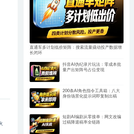
直通车多计划低价矩阵：搜索流量撬动投产数据增
长闭环
抖音AI伪纪录片玩法：零成本批
量产出矩阵号占位变现
200条AI角色指令工具箱：八大
身份场景化提示词即复制出稿
短剧AI编剧从零接单：网文改编
过稿降退稿率全链路
火