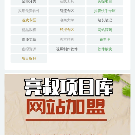
全部分类
在线工具
实操项目
实用免费软件
引流专区
抖音快手专区
游戏专区
电商大学
站长笔记
精品教程
线报专区
网站源码
置顶文章
脚本挂机
薅羊毛
虚拟资源
视屏制作软件
软件板块
项目拆解