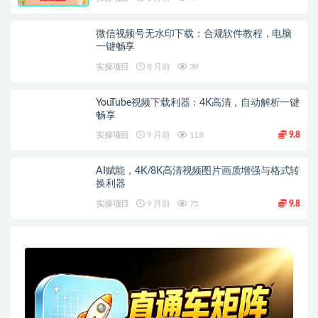
微信视频号无水印下载：合规软件教程，电脑
一键畅享
实操项目
8 月前
39
YouTube视频下载利器：4K高清，自动解析一键
畅享
实操项目
9 月前
118
9.8
AI赋能，4K/8K高清视频图片画质增强与格式转
换利器
实操项目
9 月前
75
9.8