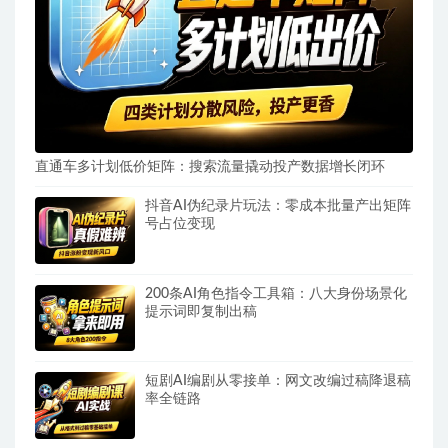
直通车多计划低价矩阵：搜索流量撬动投产数据增长闭环
抖音AI伪纪录片玩法：零成本批量产出矩阵
号占位变现
200条AI角色指令工具箱：八大身份场景化
提示词即复制出稿
短剧AI编剧从零接单：网文改编过稿降退稿
率全链路