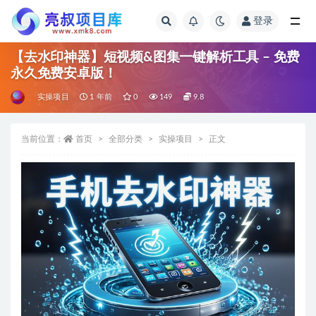
登录
全部
【去水印神器】短视频&图集一键解析工具 – 免费
永久免费安卓版！
实操项目
1 年前
0
149
9.8
当前位置：
首页
全部分类
实操项目
正文