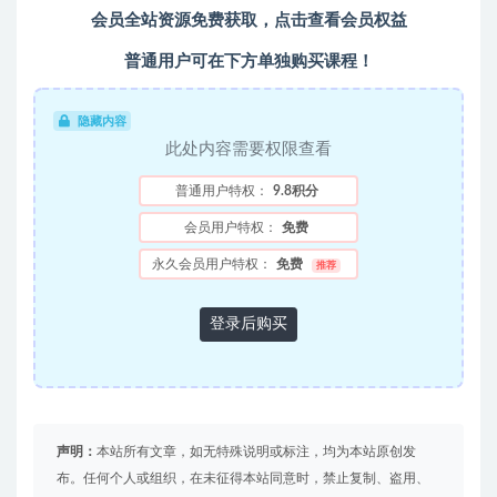
会员全站资源免费获取，点击查看会员权益
普通用户可在下方单独购买课程！
隐藏内容
此处内容需要权限查看
普通用户特权：
9.8积分
会员用户特权：
免费
永久会员用户特权：
免费
推荐
登录后购买
声明：
本站所有文章，如无特殊说明或标注，均为本站原创发
布。任何个人或组织，在未征得本站同意时，禁止复制、盗用、