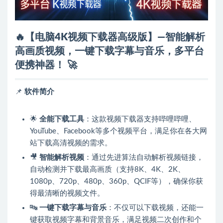
🔥【电脑4K视频下载器高级版】—智能解析
高画质视频，一键下载字幕与音乐，多平台
便携神器！
🚀
📌
软件简介
🌟
全能下载工具
：这款视频下载器支持哔哩哔哩、
YouTube、Facebook等多个视频平台，满足你在各大网
站下载高清视频的需求。
🎥
智能解析视频
：通过先进算法自动解析视频链接，
自动检测并下载最高画质（支持8K、4K、2K、
1080p、720p、480p、360p、QCIF等），确保你获
得最清晰的视频文件。
🔤
一键下载字幕与音乐
：不仅可以下载视频，还能一
键获取视频字幕和背景音乐，满足视频二次创作和个