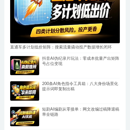
直通车多计划低价矩阵：搜索流量撬动投产数据增长闭环
抖音AI伪纪录片玩法：零成本批量产出矩阵
号占位变现
200条AI角色指令工具箱：八大身份场景化
提示词即复制出稿
短剧AI编剧从零接单：网文改编过稿降退稿
率全链路