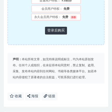
普通用户特权：
9.8积分
会员用户特权：
免费
永久会员用户特权：
免费
推荐
登录后购买
声明：
本站所有文章，如无特殊说明或标注，均为本站原创发
布。任何个人或组织，在未征得本站同意时，禁止复制、盗用、
采集、发布本站内容到任何网站、书籍等各类媒体平台。如若本
站内容侵犯了原著者的合法权益，可联系我们进行处理。
收藏
海报
链接