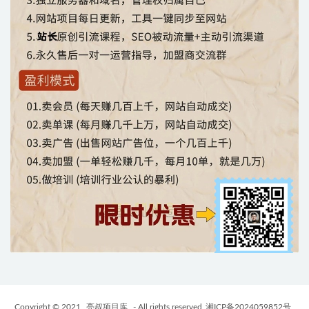
Copyright © 2021
亮叔项目库
- All rights reserved
湘ICP备2024059852号