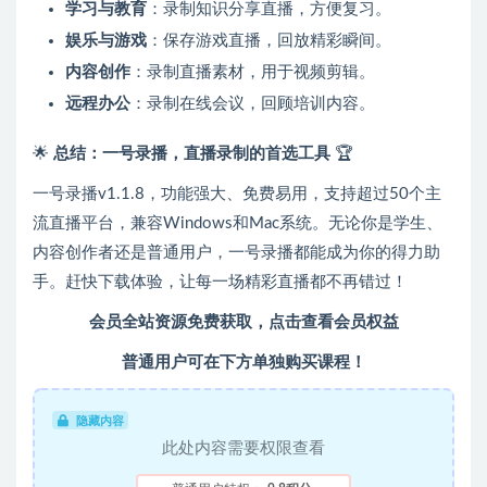
学习与教育
：录制知识分享直播，方便复习。
娱乐与游戏
：保存游戏直播，回放精彩瞬间。
内容创作
：录制直播素材，用于视频剪辑。
远程办公
：录制在线会议，回顾培训内容。
🌟
总结：一号录播，直播录制的首选工具
🏆
一号录播v1.1.8，功能强大、免费易用，支持超过50个主
流直播平台，兼容Windows和Mac系统。无论你是学生、
内容创作者还是普通用户，一号录播都能成为你的得力助
手。赶快下载体验，让每一场精彩直播都不再错过！
会员全站资源免费获取，点击查看会员权益
普通用户可在下方单独购买课程！
隐藏内容
此处内容需要权限查看