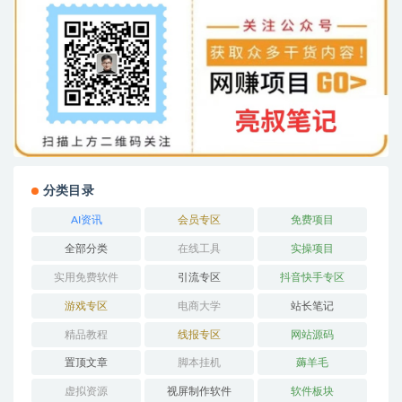
分类目录
AI资讯
会员专区
免费项目
全部分类
在线工具
实操项目
实用免费软件
引流专区
抖音快手专区
游戏专区
电商大学
站长笔记
精品教程
线报专区
网站源码
置顶文章
脚本挂机
薅羊毛
虚拟资源
视屏制作软件
软件板块