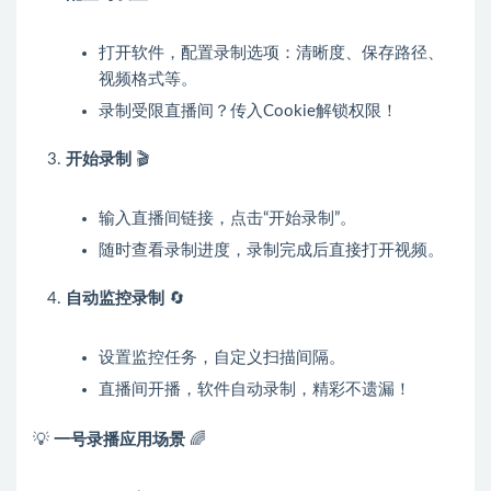
打开软件，配置录制选项：清晰度、保存路径、
视频格式等。
录制受限直播间？传入Cookie解锁权限！
开始录制
🎬
输入直播间链接，点击“开始录制”。
随时查看录制进度，录制完成后直接打开视频。
自动监控录制
🔄
设置监控任务，自定义扫描间隔。
直播间开播，软件自动录制，精彩不遗漏！
💡
一号录播应用场景
🌈