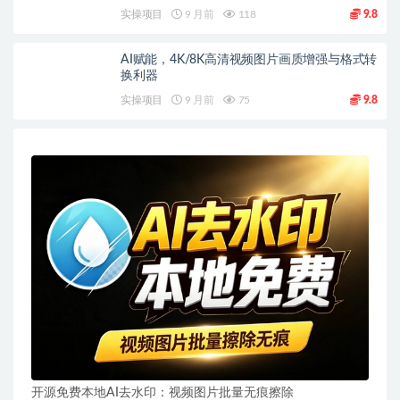
实操项目
9 月前
118
9.8
AI赋能，4K/8K高清视频图片画质增强与格式转
换利器
实操项目
9 月前
75
9.8
开源免费本地AI去水印：视频图片批量无痕擦除