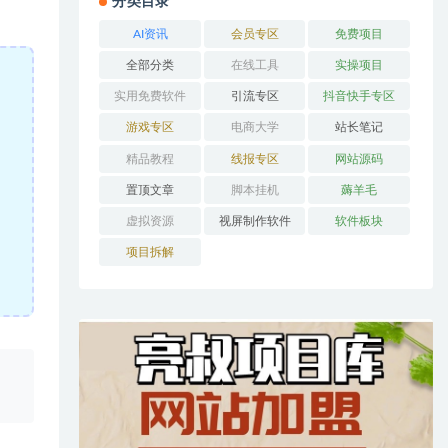
分类目录
AI资讯
会员专区
免费项目
全部分类
在线工具
实操项目
实用免费软件
引流专区
抖音快手专区
游戏专区
电商大学
站长笔记
精品教程
线报专区
网站源码
置顶文章
脚本挂机
薅羊毛
虚拟资源
视屏制作软件
软件板块
项目拆解
、