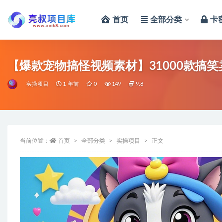
首页
全部分类
卡
全部
【爆款宠物搞怪视频素材】31000款搞
实操项目
1 年前
0
149
9.8
当前位置：
首页
全部分类
实操项目
正文