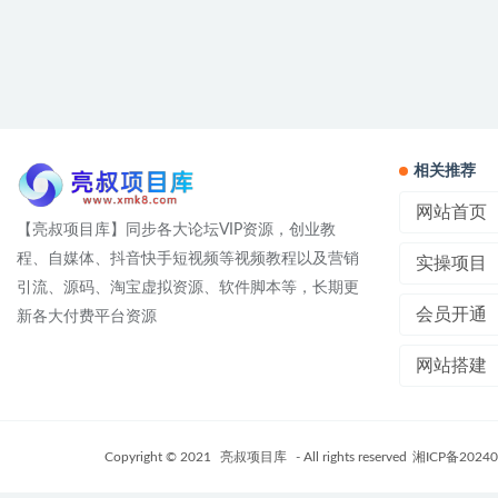
相关推荐
网站首页
【亮叔项目库】同步各大论坛VIP资源，创业教
程、自媒体、抖音快手短视频等视频教程以及营销
实操项目
引流、源码、淘宝虚拟资源、软件脚本等，长期更
会员开通
新各大付费平台资源
网站搭建
Copyright © 2021
亮叔项目库
- All rights reserved
湘ICP备20240