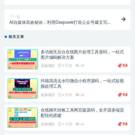
与联网搜索
下一篇
AI自媒体高效秘诀：利用Deepseek打造公众号爆文写作
教程 【飞书文档教程】
相关文章
多功能无后台在线图片处理工具源码，一站式
图片编辑解决方案
实操项目
9 月前
45
9.8
抖猫高清去水印微信小程序源码，一站式短视
频处理工具
实操项目
9 月前
36
9.8
在线聊天转账工具网页版源码，全开源多端适
配轻松搭建
实操项目
9 月前
64
9.8