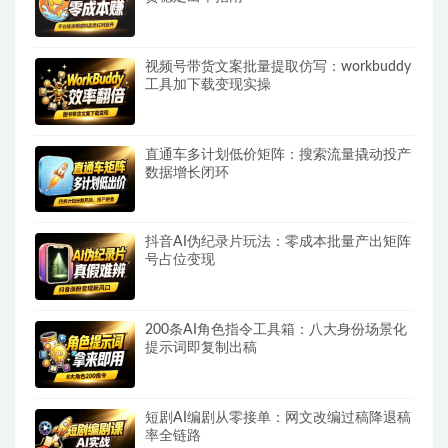
视频号带货文案批量提取仿写：workbuddy
工具加下载变现实操
直通车多计划低价矩阵：搜索流量撬动投产
数据增长闭环
抖音AI伪纪录片玩法：零成本批量产出矩阵
号占位变现
200条AI角色指令工具箱：八大身份场景化
提示词即复制出稿
短剧AI编剧从零接单：网文改编过稿降退稿
率全链路