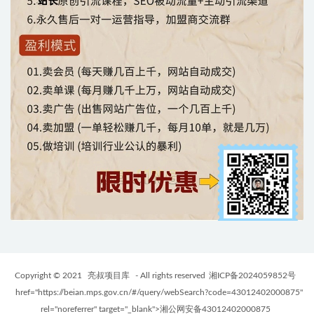
Copyright © 2021
亮叔项目库
- All rights reserved
湘ICP备2024059852号
href="https://beian.mps.gov.cn/#/query/webSearch?code=43012402000875"
rel="noreferrer" target="_blank">湘公网安备43012402000875