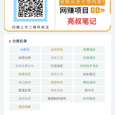
分类目录
AI资讯
会员专区
免费项目
全部分类
在线工具
实操项目
实用免费软件
引流专区
抖音快手专区
游戏专区
电商大学
站长笔记
精品教程
线报专区
网站源码
置顶文章
脚本挂机
薅羊毛
虚拟资源
视屏制作软件
软件板块
项目拆解