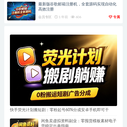
最新版谷歌邮箱注册机，全套源码实现自动化
高效注册
会员专区
1 年前
606
专属
快手荧光计划搬短剧：零粉起号60%分成安卓手机即可干
闲鱼卖虚拟资料副业：零囤货模板素材电子
货稳定出单指南