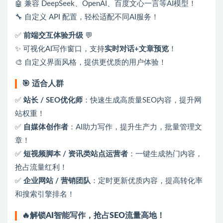
🤖 兼容 DeepSeek、OpenAI、百度文心一言等AI模型！
🔧 自定义 API 配置，轻松适配不同AI服务！
✅
前端交互体验升级
💬
✨ 可视化AI写作窗口，支持
实时对话+文章预览
！
🎨 自定义界面风格，提供更优质的用户体验！
🎯 适合人群
✅
站长 / SEO优化师
：快速生成高质量SEO内容，提升网
站权重！
✅
自媒体创作者
：AI助力写作，提升生产力，批量管理文
章！
✅
短视频脚本 / 资讯类站点运营者
：一键生成热门内容，
抢占流量红利！
✅
企业网站 / 营销团队
：定时更新优质内容，提高转化率
和搜索引擎排名！
🔥解锁AI智能写作，抢占SEO流量高地！