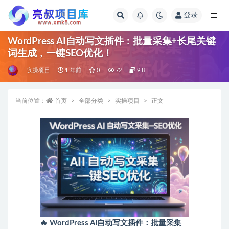
登录
全部
WordPress AI自动写文插件：批量采集+长尾关键
词生成，一键SEO优化！
实操项目
1 年前
0
72
9.8
当前位置：
首页
全部分类
实操项目
正文
🔥 WordPress AI自动写文插件：批量采集