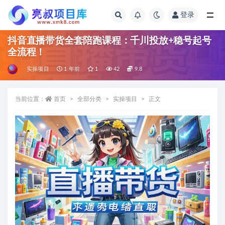
登录
全部
抖音直播带货全套陪跑课程：千川投放+稳号起号
全流程！
实操项目
1 年前
1
42
9.8
当前位置：
首页
全部分类
实操项目
正文