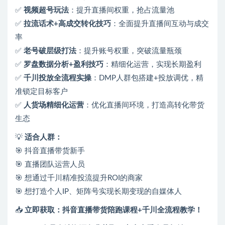
✅
视频超号玩法
：提升直播间权重，抢占流量池
✅
拉流话术+高成交转化技巧
：全面提升直播间互动与成交
率
✅
老号破层级打法
：提升账号权重，突破流量瓶颈
✅
罗盘数据分析+盈利技巧
：精细化运营，实现长期盈利
✅
千川投放全流程实操
：DMP人群包搭建+投放调优，精
准锁定目标客户
✅
人货场精细化运营
：优化直播间环境，打造高转化带货
生态
💡
适合人群：
🎯 抖音直播带货新手
🎯 直播团队运营人员
🎯 想通过千川精准投流提升ROI的商家
🎯 想打造个人IP、矩阵号实现长期变现的自媒体人
📥
立即获取：抖音直播带货陪跑课程+千川全流程教学！