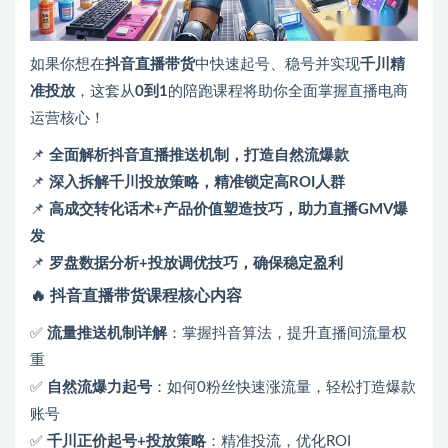
如果你想在
抖音直播带货
中快速起号、稳号并实现
千川精
准投放
，这套从
0到1
的陪跑课程将助你全面掌握直播电商
运营核心！
📌
全面解析抖音直播推送机制，打造自然流爆款
📌
深入拆解千川投放策略，精准锁定高ROI人群
📌
高成交转化话术+产品价值塑造技巧，助力直播GMV爆
发
📌
罗盘数据分析+投放调优技巧，确保稳定盈利
🔥 抖音直播带货课程核心内容
✅
流量推送机制详解
：掌握抖音算法，提升直播间流量权
重
✅
自然流爆力起号
：如何0粉丝快速涨流量，轻松打造爆款
账号
✅
千川正价起号+投放策略
：精准投流，优化ROI