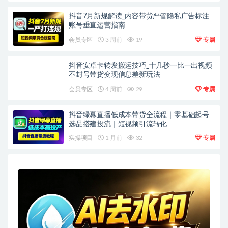
抖音7月新规解读_内容带货严管隐私广告标注
账号垂直运营指南
会员专区
3 周前
19
专属
抖音安卓卡转发搬运技巧_十几秒一比一出视频
不封号带货变现信息差新玩法
会员专区
4 周前
29
专属
抖音绿幕直播低成本带货全流程｜零基础起号
选品搭建投流｜短视频引流转化
实操项目
1 月前
32
专属