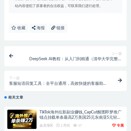
站内容侵犯了原著者的合法权益，可联系我们进行处理。
收藏
海报
链接
上一篇
DeepSeek AI教程：从入门到精通（清华大学完整版
+PPT）适合AI小白快速学习
下一篇
客服短语回复工具：全平台通用，高效快捷的客服助
手！
相关文章
TikTok海外拉新副业赚钱_CapCut醒图即梦推广
锚点挂载单条最高2万美国25元东南亚5元轻资
产上手
会员专区
2 周前
17
专属