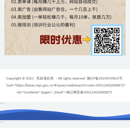
Copyright © 2021
亮叔项目库
- All rights reserved
湘ICP备2024059852号
href="https://beian.mps.gov.cn/#/query/webSearch?code=43012402000875"
rel="noreferrer" target="_blank">湘公网安备43012402000875
```
```