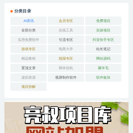
分类目录
AI资讯
会员专区
免费项目
全部分类
在线工具
实操项目
实用免费软件
引流专区
抖音快手专区
游戏专区
电商大学
站长笔记
精品教程
线报专区
网站源码
置顶文章
脚本挂机
薅羊毛
虚拟资源
视屏制作软件
软件板块
项目拆解