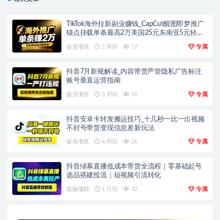
TikTok海外拉新副业赚钱_CapCut醒图即梦推广
锚点挂载单条最高2万美国25元东南亚5元轻资
产上手
会员专区
2 周前
17
专属
抖音7月新规解读_内容带货严管隐私广告标注
账号垂直运营指南
会员专区
3 周前
19
专属
抖音安卓卡转发搬运技巧_十几秒一比一出视频
不封号带货变现信息差新玩法
会员专区
4 周前
31
专属
抖音绿幕直播低成本带货全流程｜零基础起号
选品搭建投流｜短视频引流转化
实操项目
1 月前
32
专属