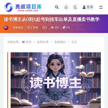
登录
全部
读书博主从0到1起号到挂车出单及直播卖书教学
实操项目
1 年前
0
253
9.8
当前位置：
首页
全部分类
实操项目
正文