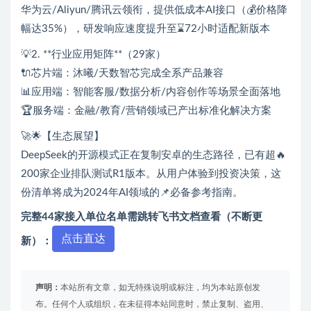
华为云/Aliyun/腾讯云领衔，提供低成本AI接口（💰价格降
幅达35%），研发响应速度提升至⌛72小时适配新版本
💡2. **行业应用矩阵**（29家）
🔌芯片端：沐曦/天数智芯完成全系产品兼容
📊应用端：智能客服/数据分析/内容创作等场景全面落地
🏆服务端：金融/教育/营销领域已产出标准化解决方案
🚀🌟【生态展望】
DeepSeek的开源模式正在复制安卓的生态路径，已有超🔥
200家企业排队测试R1版本。从用户体验到投资决策，这
份清单将成为2024年AI领域的📌必备参考指南。
完整44家接入单位名单需跳转飞书文档查看（不断更
点击直达
新）：
声明：
本站所有文章，如无特殊说明或标注，均为本站原创发
布。任何个人或组织，在未征得本站同意时，禁止复制、盗用、