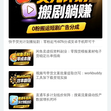
快手荧光计划搬短剧：零粉起号60%分成安卓手机即可干
闲鱼卖虚拟资料副业：零囤货模板素材电子
货稳定出单指南
视频号带货文案批量提取仿写：workbuddy
工具加下载变现实操
直通车多计划低价矩阵：搜索流量撬动投产
数据增长闭环