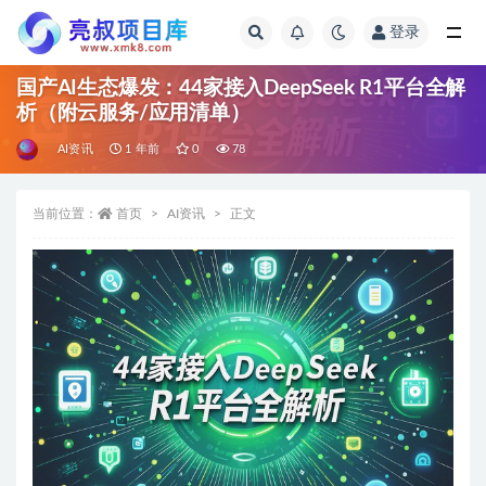
登录
全部
国产AI生态爆发：44家接入DeepSeek R1平台全解
析（附云服务/应用清单）
AI资讯
1 年前
0
78
当前位置：
首页
AI资讯
正文