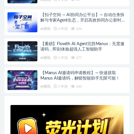
【扣子空间 — AI协同办公平台】— 自动任务拆
解与专家Agent生态，开启高效协同办公新时
代！
AI资讯
1 年前
136
【重磅】Flowith AI Agent完胜Manus：无需邀
请码，即刻体验超强人工智能助手
AI资讯
1 年前
177
【Manus AI邀请码申请教程】— 快速获取
Manus AI邀请码，解锁智能助手无限可能！
AI资讯
1 年前
143