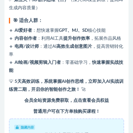
生成内容质量）
🎯 适合人群：
🔹
AI爱好者
：想快速掌握
GPT、MJ、SD
核心技能
🔹
内容创作者
：利用AI工具
提升创作效率
，拓展作品风格
🔹
电商/设计师
：通过AI
高效生成创意图片
，提高营销转化
率
🔹
AI绘画/视频剪辑入门者
：零基础学习，
快速掌握实战技
能
💡
5天高效训练，系统掌握AI创作思维，立即加入AI实战训
练营二期，开启你的智能创作之旅！
🚀
会员全站资源免费获取，点击查看会员权益
普通用户可在下方单独购买课程！
隐藏内容