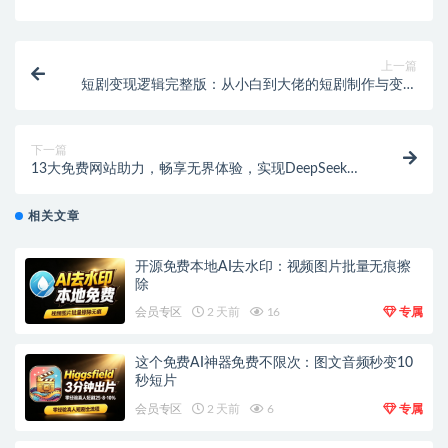
上一篇
短剧变现逻辑完整版：从小白到大佬的短剧制作与变现
速成秘籍
下一篇
13大免费网站助力，畅享无界体验，实现DeepSeek自
由！
相关文章
开源免费本地AI去水印：视频图片批量无痕擦
除
会员专区
2 天前
16
专属
这个免费AI神器免费不限次：图文音频秒变10
秒短片
会员专区
2 天前
6
专属