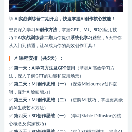
🚀
AI实战训练营二期开启，快速掌握AI创作核心技能！
想要深入学习
AI创作方法
，掌握
GPT、MJ、SD
的应用技
巧？
AI实战训练营二期
为你提供
系统化学习路径
，5天带你
从入门到精通，让AI成为你的高效创作工具！
📌 课程安排（共5天）：
✅
第一天：AI学习方法及GPT使用
（掌握AI高效学习方
法，深入了解GPT的功能和应用场景）
✅
第二天：MJ创作思维（一）
（探索Midjourney创作逻
辑，提升AI绘画能力）
✅
第三天：MJ创作思维（二）
（进阶MJ技巧，掌握更高级
的AI生成艺术方法）
✅
第四天：SD创作思维（一）
（学习Stable Diffusion的核
心概念及实操技巧）
✅
第五天：SD创作思维（二）
（深入SD模型训练，提高AI