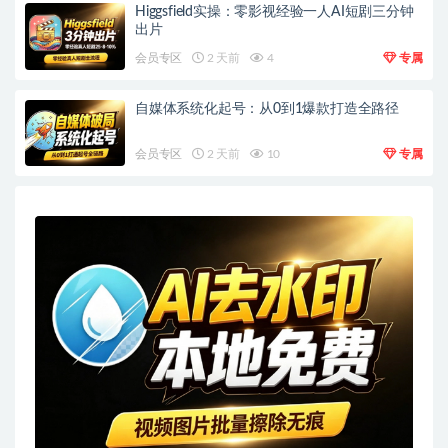
Higgsfield实操：零影视经验一人AI短剧三分钟
出片
会员专区
2 天前
4
专属
自媒体系统化起号：从0到1爆款打造全路径
会员专区
2 天前
10
专属