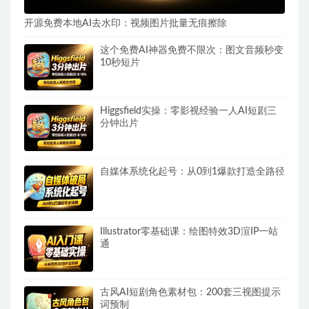
开源免费本地AI去水印：视频图片批量无痕擦除
这个免费AI神器免费不限次：图文音频秒变
10秒短片
Higgsfield实操：零影视经验一人AI短剧三
分钟出片
自媒体系统化起号：从0到1爆款打造全路径
Illustrator零基础课：绘图特效3D渲IP一站
通
古风AI短剧角色素材包：200套三视图提示
词预制