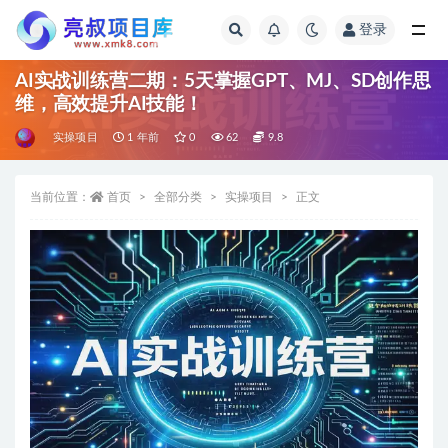
登录
全部
AI实战训练营二期：5天掌握GPT、MJ、SD创作思
维，高效提升AI技能！
实操项目
1 年前
0
62
9.8
当前位置：
首页
全部分类
实操项目
正文