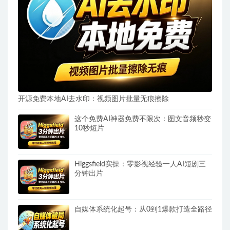
开源免费本地AI去水印：视频图片批量无痕擦除
这个免费AI神器免费不限次：图文音频秒变
10秒短片
Higgsfield实操：零影视经验一人AI短剧三
分钟出片
自媒体系统化起号：从0到1爆款打造全路径