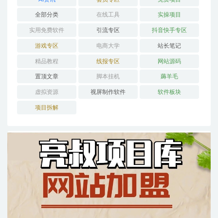
全部分类
在线工具
实操项目
实用免费软件
引流专区
抖音快手专区
游戏专区
电商大学
站长笔记
精品教程
线报专区
网站源码
置顶文章
脚本挂机
薅羊毛
虚拟资源
视屏制作软件
软件板块
项目拆解