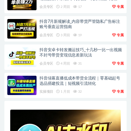
产上手
会员专区
2 周前
17
专属
抖音7月新规解读_内容带货严管隐私广告标注
账号垂直运营指南
会员专区
3 周前
19
专属
抖音安卓卡转发搬运技巧_十几秒一比一出视频
不封号带货变现信息差新玩法
会员专区
4 周前
31
专属
抖音绿幕直播低成本带货全流程｜零基础起号
选品搭建投流｜短视频引流转化
实操项目
1 月前
32
专属