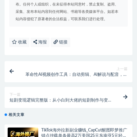
布。任何个人或组织，在未征得本站同意时，禁止复制、盗用、
采集、发布本站内容到任何网站、书籍等各类媒体平台。如若本
站内容侵犯了原著者的合法权益，可联系我们进行处理。
收藏
海报
链接
上一篇
革命性AI视频创作工具：自动剪辑、AI解说与配音，让
视频制作更高效
下一篇
短剧变现逻辑完整版：从小白到大佬的短剧制作与变现
速成秘籍
相关文章
TikTok海外拉新副业赚钱_CapCut醒图即梦推广
锚点挂载单条最高2万美国25元东南亚5元轻资