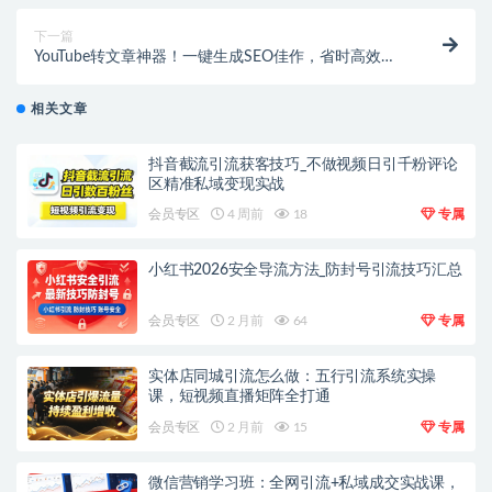
下一篇
YouTube转文章神器！一键生成SEO佳作，省时高效
【在线工具】
相关文章
抖音截流引流获客技巧_不做视频日引千粉评论
区精准私域变现实战
会员专区
4 周前
18
专属
小红书2026安全导流方法_防封号引流技巧汇总
会员专区
2 月前
64
专属
实体店同城引流怎么做：五行引流系统实操
课，短视频直播矩阵全打通
会员专区
2 月前
15
专属
微信营销学习班：全网引流+私域成交实战课，