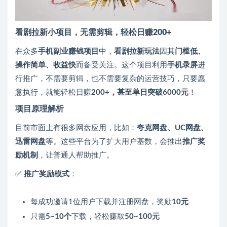
看剧拉新小项目，无需剪辑，轻松日赚200+
在众多
手机副业赚钱项目
中，
看剧拉新玩法
因其
门槛低、
操作简单、收益快
而备受关注。这个项目利用
手机录屏
进
行推广，不需要剪辑，也不需要复杂的运营技巧，只要愿
意执行，就能轻松日赚
200+，甚至单日突破6000元
！
项目原理解析
目前市面上有很多网盘应用，比如：
夸克网盘、UC网盘、
迅雷网盘
等。这些平台为了扩大用户基数，会推出
推广奖
励机制
，让普通人帮助推广。
✅
推广奖励模式
：
每成功邀请1位用户下载并注册网盘，奖励
10元
只需
5~10个
下载，轻松赚取
50~100元