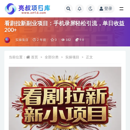
登录
全部
看剧拉新副业项目：手机录屏轻松引流，单日收益
200+
实操项目
2 年前
0
182
9.8
当前位置：
首页
全部分类
实操项目
正文