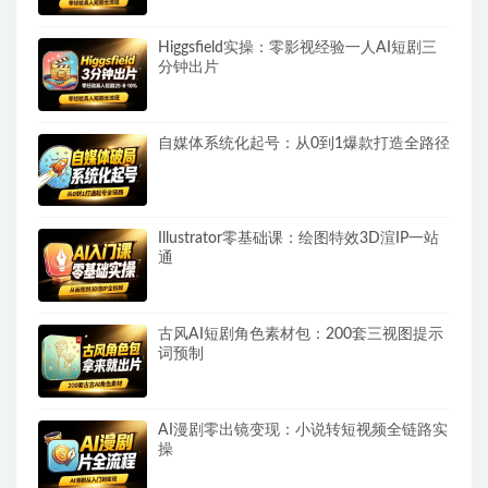
Higgsfield实操：零影视经验一人AI短剧三
分钟出片
自媒体系统化起号：从0到1爆款打造全路径
Illustrator零基础课：绘图特效3D渲IP一站
通
古风AI短剧角色素材包：200套三视图提示
词预制
AI漫剧零出镜变现：小说转短视频全链路实
操