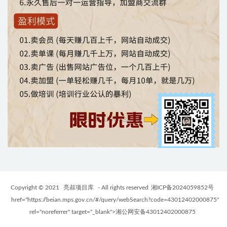
Copyright © 2021
亮叔项目库
- All rights reserved
湘ICP备2024059852号
href="https://beian.mps.gov.cn/#/query/webSearch?code=43012402000875"
rel="noreferrer" target="_blank">湘公网安备43012402000875