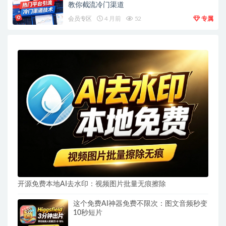
教你截流冷门渠道
会员专区
4 月前
52
专属
开源免费本地AI去水印：视频图片批量无痕擦除
这个免费AI神器免费不限次：图文音频秒变
10秒短片