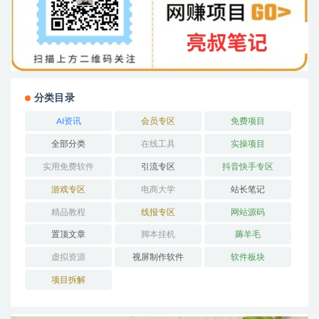
分类目录
AI资讯
会员专区
免费项目
全部分类
在线工具
实操项目
实用免费软件
引流专区
抖音快手专区
游戏专区
电商大学
站长笔记
精品教程
线报专区
网站源码
置顶文章
脚本挂机
薅羊毛
虚拟资源
视屏制作软件
软件板块
项目拆解